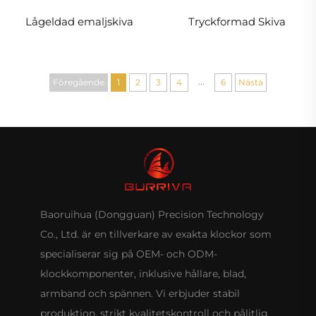
Tryckformad Skiva
Lågeldad emaljskiva
...
Föregående
1
2
3
4
6
Nästa
Baoruihua (Dongguan) Precision Technology
Co., Ltd. är en tillverkare av exakta klockor som
specialiserar sig på OEM- och ODM-
klockkomponenter, inklusive hållare, blad,
armband och spännen. Vi erbjuder stabil
produktion, strikt kvalitetskontroll och pålitlig