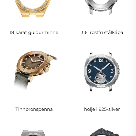
18 karat guldurminne
316l rostfri stålkåpa
Tinnbronspenna
hölje i 925-silver