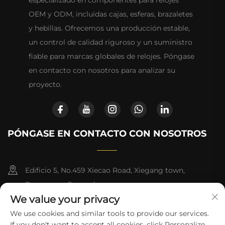
especializado en componentes para relojes
OEM y ODM, incluidas cajas, esferas, brazaletes
y hebillas. Ofrecemos una producción estable,
un control de calidad riguroso y un suministro
fiable para marcas globales de relojes. Póngase
en contacto con nosotros para analizar su
proyecto.
PÓNGASE EN CONTACTO CON NOSOTROS
Edificio 5, No.459 Xiecao Road, Xiegang town,
Dongguan, Guangdong
We value your privacy
+852-8402 6198
We use cookies and similar tools to provide our services.
If you don't want to accept all cookies, click Personalize