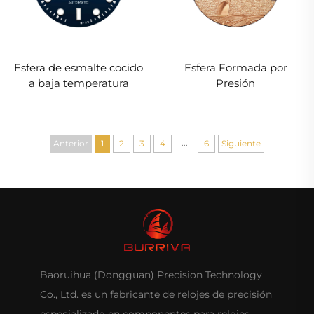
Esfera Formada por
Esfera de esmalte cocido
Presión
a baja temperatura
...
Anterior
1
2
3
4
6
Siguiente
Baoruihua (Dongguan) Precision Technology
Co., Ltd. es un fabricante de relojes de precisión