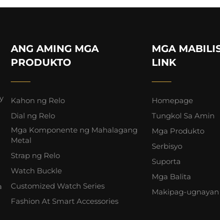
ANG AMING MGA
MGA MABILI
PRODUKTO
LINK
y
Kahon ng Relo
Homepage
Dial ng Relo
Tungkol Sa Amin
Mga Komponente ng Mahalagang
Mga Produkto
Metal
Serbisyo
Strap ng Relo
Suporta
Watch Buckle
Mga Balita
Customized Watch Series
a
Makipag-ugnayan
Fashion At Smart Accessories