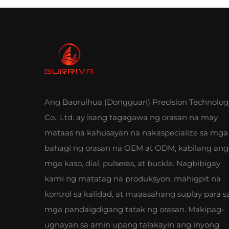
Ang Baoruihua (Dongguan) Precision Technolog
Co., Ltd. ay isang tagagawa ng orasan na may
mataas na kahusayan na nakaspecialize sa mga
bahagi ng orasan na OEM at ODM, kabilang ang
mga kaso, dial, pulseras, at buckle. Nagbibigay
kami ng matatag na produksyon, mahigpit na
kontrol sa kalidad, at maaasahang suplay para s
mga pandaigdigang tatak ng orasan. Makipag-
ugnayan sa amin upang talakayin ang inyong