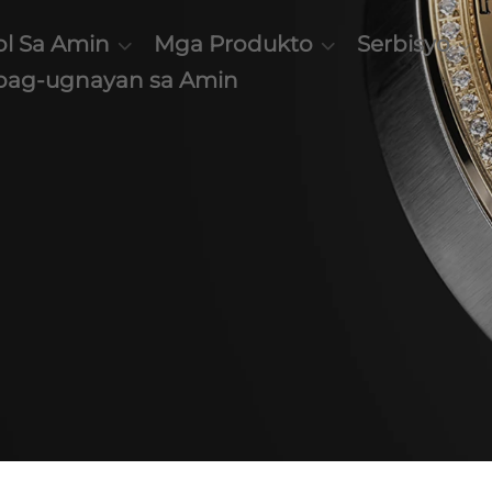
l Sa Amin
Mga Produkto
Serbisyo
pag-ugnayan sa Amin