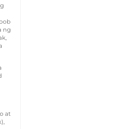
ng
loob
a ng
ak,
a
a
d
o at
),