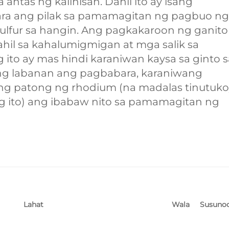
tas ng kalinisan. Dahil ito ay isang
ra ang pilak sa pamamagitan ng pagbuo ng
 sulfur sa hangin. Ang pagkakaroon ng ganit
hil sa kahalumigmigan at mga salik sa
 ito ay mas hindi karaniwan kaysa sa ginto s
g labanan ang pagbabara, karaniwang
ng patong ng rhodium (na madalas tinutuk
ng ito) ang ibabaw nito sa pamamagitan ng
Wala
Susuno
Lahat