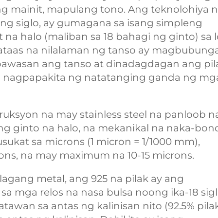
ang mainit, mapulang tono. Ang teknolohiya 
ng siglo, ay gumagana sa isang simpleng
 na halo (maliban sa 18 bahagi ng ginto) sa 
ataas na nilalaman ng tanso ay magbubung
awasan ang tanso at dinadagdagan ang pil
 na nagpapakita ng natatanging ganda ng mg
struksyon na may stainless steel na panloob n
ng ginto na halo, na mekanikal na naka-bon
usukat sa microns (1 micron = 1/1000 mm),
ons, na may maximum na 10-15 microns.
lagang metal, ang 925 na pilak ay ang
a mga relos na nasa bulsa noong ika-18 sigl
wan sa antas ng kalinisan nito (92.5% pilak