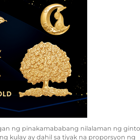
gan ng pinakamababang nilalaman ng ginto
ng kulay ay dahil sa tiyak na proporsyon ng