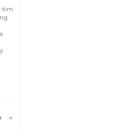
 itim
ong
a
oy
d