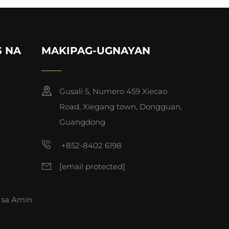
S NA
MAKIPAG-UGNAYAN
Gusali 5, Numero 459 Xiecao
Road, Xiegang town, Dongguan,
Guangdong
+852-8402 6198
[email protected]
 sa Amin