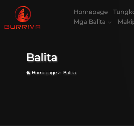
Homepage
Tungko
Mga Balita
Maki
Balita
Homepage
>
Balita