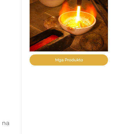
Mga Produkto
 na