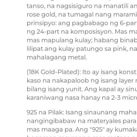
tanso, na nagsisiguro na manatili 
rose gold, na tumagal nang marami
prinsipyo: ang pagbabago ng 6-part
ng 24-part na komposisyon. Mas m
mas mapulang kulay; habang binab
lilipat ang kulay patungo sa pink,
mahalagang metal.
(18K Gold-Plated): Ito ay isang kon
kaso na nakapaloob ng isang layer 
bilang isang yunit. Ang kapal ay sin
karaniwang nasa hanay na 2-3 micr
925 na Pilak: Isang sinaunang maha
nangingibabaw na materyales para s
mas maaga pa. Ang "925" ay kumakata