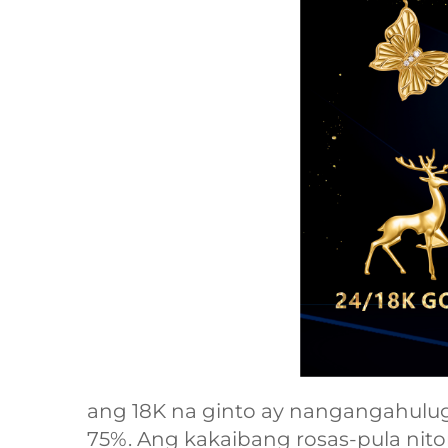
ang 18K na ginto ay nangangahulu
75%. Ang kakaibang rosas-pula nito