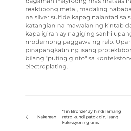
bagaman mayroong mas mataas na an
reaktibong metal, madaling nababa
na silver sulfide kapag nalantad sa
katangian na mawalan ng kintab da
kapaligiran ay nagiging sanhi upang
modernong paggawa ng relo. Upan
pinapangkatin ng isang protektibo
bilang "puting ginto" sa konteksto
electroplating.
"Tin Bronze" ay hindi lamang
Nakaraan
retro kundi patok din, isang
koleksyon ng oras