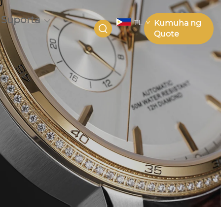
Suporta
TL
Kumuha ng
Quote