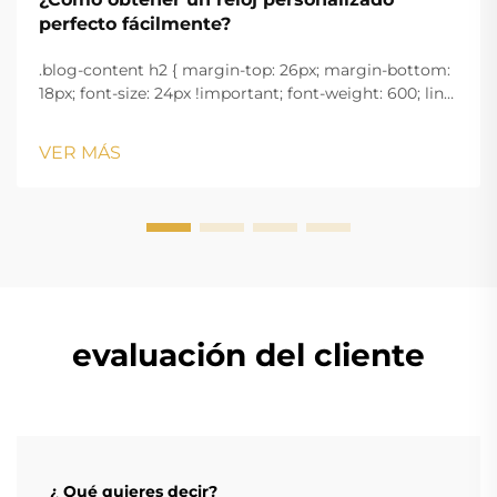
perfecto fácilmente?
.blog-content h2 { margin-top: 26px; margin-bottom:
18px; font-size: 24px !important; font-weight: 600; line-
height: normal; } .blog-content h3 { margin-top: 26px;
margin-bottom: 18px; font-size: 20px !important; font-
VER MÁS
w...
evaluación del cliente
¿ Qué quieres decir?