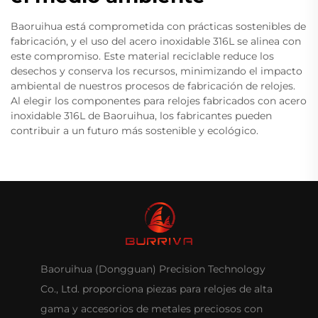
Baoruihua está comprometida con prácticas sostenibles de
fabricación, y el uso del acero inoxidable 316L se alinea con
este compromiso. Este material reciclable reduce los
desechos y conserva los recursos, minimizando el impacto
ambiental de nuestros procesos de fabricación de relojes.
Al elegir los componentes para relojes fabricados con acero
inoxidable 316L de Baoruihua, los fabricantes pueden
contribuir a un futuro más sostenible y ecológico.
Baoruihua (Dongguan) Precision Technology
Co., Ltd. proporciona piezas para relojes de alta
gama y accesorios de metales preciosos con