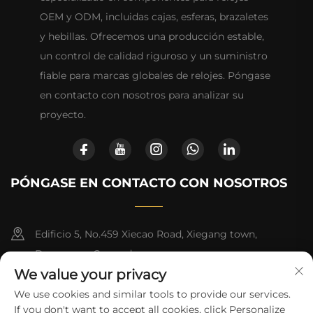
OEM y ODM, incluidas cajas, esferas, brazaletes
y hebillas. Ofrecemos una producción estable,
un control de calidad riguroso y un suministro
fiable para marcas globales de relojes. Póngase
en contacto con nosotros para analizar su
proyecto.
PÓNGASE EN CONTACTO CON NOSOTROS
Edificio 5, No.459 Xiecao Road, Xiegang town,
Dongguan, Guangdong
We value your privacy
+852-8402 6198
We use cookies and similar tools to provide our services.
If you don't want to accept all cookies, click Personalize