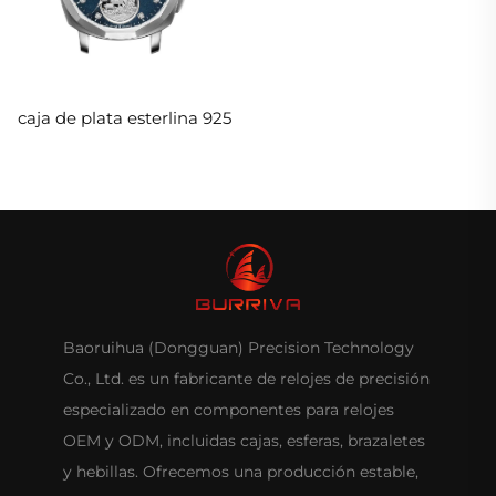
caja de plata esterlina 925
Baoruihua (Dongguan) Precision Technology
Co., Ltd. es un fabricante de relojes de precisión
especializado en componentes para relojes
OEM y ODM, incluidas cajas, esferas, brazaletes
y hebillas. Ofrecemos una producción estable,