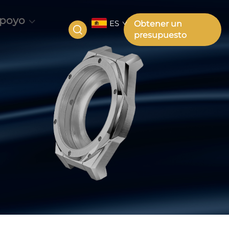
poyo
ES
Obtener un
presupuesto