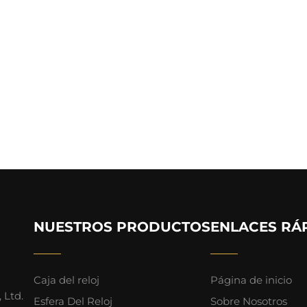
NUESTROS PRODUCTOS
ENLACES RÁ
Caja del reloj
Página de inicio
 Ltd.
Esfera Del Reloj
Sobre Nosotros