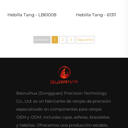
Hebilla Tang - LB61008
Hebilla Tang - 61311
Anterior
1
2
3
Siguiente
Baoruihua (Dongguan) Precision Technology
Co., Ltd. es un fabricante de relojes de precisión
especializado en componentes para relojes
OEM y ODM, incluidas cajas, esferas, brazaletes
y hebillas. Ofrecemos una producción estable,