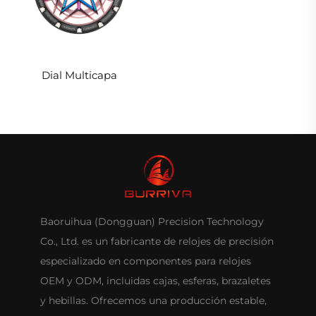
Dial Multicapa
Baoruihua (Dongguan) Precision Technology
Co., Ltd. es un fabricante de relojes de precisión
especializado en componentes para relojes
OEM y ODM, incluidas cajas, esferas, brazaletes
y hebillas. Ofrecemos una producción estable,