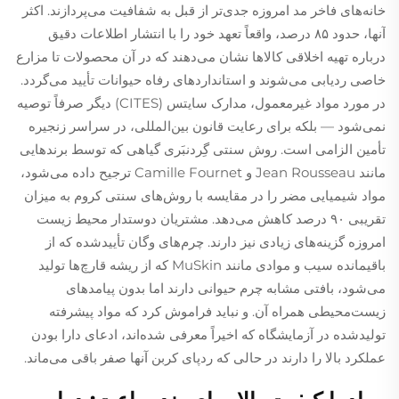
خانه‌های فاخر مد امروزه جدی‌تر از قبل به شفافیت می‌پردازند. اکثر
آنها، حدود ۸۵ درصد، واقعاً تعهد خود را با انتشار اطلاعات دقیق
درباره تهیه اخلاقی کالاها نشان می‌دهند که در آن محصولات تا مزارع
خاصی ردیابی می‌شوند و استانداردهای رفاه حیوانات تأیید می‌گردد.
در مورد مواد غیرمعمول، مدارک سایتس (CITES) دیگر صرفاً توصیه
نمی‌شود — بلکه برای رعایت قانون بین‌المللی، در سراسر زنجیره
تأمین الزامی است. روش سنتی گِردنبَری گیاهی که توسط برندهایی
مانند Jean Rousseau و Camille Fournet ترجیح داده می‌شود،
مواد شیمیایی مضر را در مقایسه با روش‌های سنتی کروم به میزان
تقریبی ۹۰ درصد کاهش می‌دهد. مشتریان دوستدار محیط زیست
امروزه گزینه‌های زیادی نیز دارند. چرم‌های وگان تأییدشده که از
باقیمانده سیب و موادی مانند MuSkin که از ریشه قارچ‌ها تولید
می‌شود، بافتی مشابه چرم حیوانی دارند اما بدون پیامدهای
زیست‌محیطی همراه آن. و نباید فراموش کرد که مواد پیشرفته
تولیدشده در آزمایشگاه که اخیراً معرفی شده‌اند، ادعای دارا بودن
عملکرد بالا را دارند در حالی که ردپای کربن آنها صفر باقی می‌ماند.