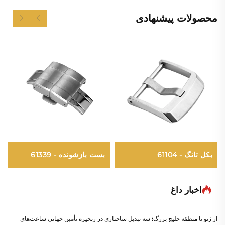
محصولات پیشنهادی
بکل تانگ - 61104
بست بازشونده - 61339
اخبار داغ
از ژنو تا منطقه خلیج بزرگ: سه تبدیل ساختاری در زنجیره تأمین جهانی ساعت‌های