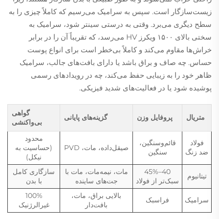
زیست‌سازگار است. سپس به سرامیک می‌رسیم که کاملاً چیزی را به
سطح دیگری می‌برد. وقتی به درستی سینتر شود، سرامیک به
سختی بالای ۱۵۰۰ ویکرز HV می‌رسد، که تقریباً آن را در برابر
خراش‌ها مقاوم می‌کند و کاملاً بی‌خطر است برای انواع پوست
حساس. چه صاف و براق باشد یا دارای بافت‌های جالب، سرامیک
ظاهر خود را به زیبایی حفظ می‌کند، چه در رویداد‌های رسمی
پوشیده شود یا در فعالیت‌های شدید فیزیکی.
گواهی
متریال
پروفایل وزن
گزینه‌های پایانی
بی‌واکنشی
محدود
فولاد
قائم‌و‌سنگین،
صیقل‌داده، مات، PVD
(حساسیت به
ضد زنگ
سنگین
نیکل)
40–45%
مات، نیمه‌مات، مات با
سازگاری کامل
تیتانیوم
سبک‌تر از فولاد
جت‌های ساینده
با بدن
بالایی براق، مات،
100%
سرامیک
فرا‌سبک
بافت‌دار
غیرالرژنیک