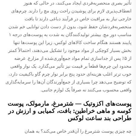
تأثیر بصری منحصربه‌فردی ایجاد می‌کنند، در حالی که هنوز
انعطاف‌پذیری لازم برای پوشیدن راحت روی مچ را دارند. چرم‌های
خارجی نیاز به مراقبت خاص در فرآیند دباغی دارند تا بافت
منحصربه‌فردشان حفظ شود، بدون از دست دادن توانایی خم شدن
مناسب دور مچ. بیشتر تولید‌کنندگان به شدت به پوست‌های درجه ۱
پایبند هستند هنگام ساخت کالاهای لوکس، زیرا این پوست‌ها تنها
بخش بسیار کوچکی از مواد موجود را تشکیل می‌دهند، احتمالاً کمتر
از ۵٪ پس از جداسازی تمام مواد جمع‌آوری‌شده از مزارع. عرضه
محدود این چرم‌ها قطعاً بر قیمت نیز تأثیر می‌گذارد. یک نوار واقعی
خوب ترتر اغلب هزینه‌ای حدود پنج برابر نوار چرم گاو باکیفیت دارد،
که توضیح می‌دهد چرا بسیاری از جمع‌آورندگان آن‌ها را سرمایه‌گذاری
واقعی محسوب می‌کنند نه صرفاً یک لوازم جانبی.
پوست‌های اکزوتیک — شترمرغ، مارمولک، پوست
کوسه و ماهی خراطین: بافت، کمیابی و ارزش در
طراحی بند ساعت لوکس
چه چیزی پوست شترمرغ را آن‌قدر خاص می‌کند؟ به همان