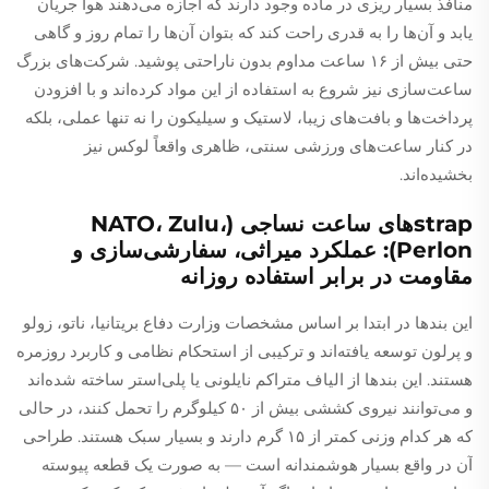
منافذ بسیار ریزی در ماده وجود دارند که اجازه می‌دهند هوا جریان
یابد و آن‌ها را به قدری راحت کند که بتوان آن‌ها را تمام روز و گاهی
حتی بیش از ۱۶ ساعت مداوم بدون ناراحتی پوشید. شرکت‌های بزرگ
ساعت‌سازی نیز شروع به استفاده از این مواد کرده‌اند و با افزودن
پرداخت‌ها و بافت‌های زیبا، لاستیک و سیلیکون را نه تنها عملی، بلکه
در کنار ساعت‌های ورزشی سنتی، ظاهری واقعاً لوکس نیز
بخشیده‌اند.
strap‌های ساعت نساجی (NATO، Zulu،
Perlon): عملکرد میراثی، سفارشی‌سازی و
مقاومت در برابر استفاده روزانه
این بند‌ها در ابتدا بر اساس مشخصات وزارت دفاع بریتانیا، ناتو، زولو
و پرلون توسعه یافته‌اند و ترکیبی از استحکام نظامی و کاربرد روزمره
هستند. این بند‌ها از الیاف متراکم نایلونی یا پلی‌استر ساخته شده‌اند
و می‌توانند نیروی کششی بیش از ۵۰ کیلوگرم را تحمل کنند، در حالی
که هر کدام وزنی کمتر از ۱۵ گرم دارند و بسیار سبک هستند. طراحی
آن در واقع بسیار هوشمندانه است — به صورت یک قطعه پیوسته