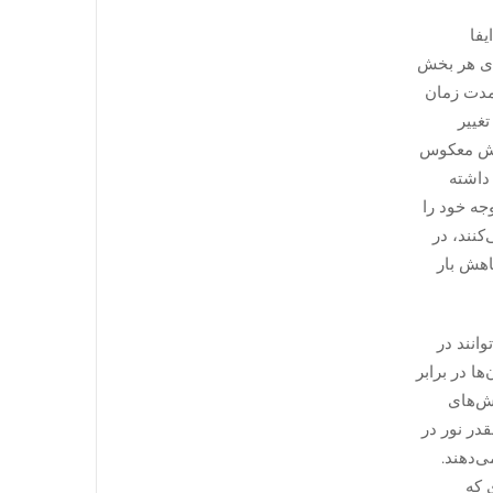
فا
رای هر بخش
مدت زمان
غییر
ارش معکوس
 داشته
جه خود را
کنند، در
 کاهش بار
انند در
ا در برابر
ش‌های
قدر نور در
‌دهند.
 که