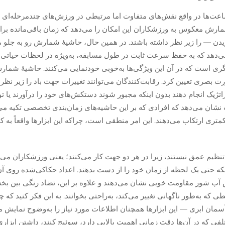
ها در واقع نقش‌های متفاوت اما مرتبطی در ورزش‌های چندمرحله‌ای ای
ٔ شمارش معکوس به ورزشکاران این امکان را می‌دهد که زمان باقی‌مانده ب
دن — را زیر نظر داشته باشند. در همین حال، حاشیهٔ شمارش رو به جلو 
ن می‌دهد که به حفظ سرعت ثابت در طول مسابقه، به‌ویژه در لحظات حیاتی ت
یگری است که در آن این ویژگی‌ها به‌خوبی خودنمایی می‌کنند. حاشیهٔ شم
ت بصری تعیین کرد. رقابت‌کنندگان می‌توانند تغییرات جهت باد را زیر نظر
راتژیک انجام دهند بدون اینکه مجبور شوند دستکش‌های خود را درآورند یا تو
نشان می‌دهد که افرادی که بر این حاشیه‌های زمان‌بندی تخصصی تکیه می‌
ط به زمان‌بندی کمتری ارتکاب می‌دهند. این امر منطقی است، چراکه این ابزارها واقعاً به
نظیم عمق نیستند، زیرا در هر دو جهت کار می‌کنند؛ یعنی ورزشکاران می‌تو
که حتی یک لحظه از زمان خود را از دست بدهند. اعداد حکاکی‌شده روی آن‌ه
 آب شور مقاومت خوبی نشان می‌دهند و علاوه بر این، تضاد رنگی بین بخ
که به‌طور ناگهانی تغییر می‌کند، به‌راحتی بخوانند. به این فکر کنید که چ
مان ابری — این ابزارها همچنان اطلاعات مورد نیاز را به‌وضوح نمایش می
لفی که در آن‌ها دقت زمانی اهمیت بالایی دارد، سوئیچ کنند، داشتن ابزاری