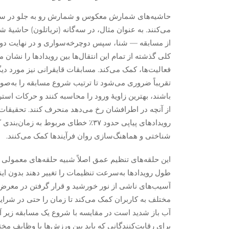
حاشیه‌های شمارش معکوس و شمارش رو به جلو در ساعت‌
می‌کنند. به عنوان مثال، در سه‌گانه (تریاتلون) حاشیه
از مسابقه — شنا، سپس دوچرخه‌سواری و در نهایت دوی
کلی گذشته از تمام این انتقال‌ها بین رویدادها را نشا
فعالیت‌ها، کمک می‌کند. مسابقات قایقرانی نیز مورد د
تقریباً ضروری می‌شود تا ترتیب شروع مسابقه را به‌صور
باشند، بهترین زاویهٔ ورود را محاسبه کنند و حرکات است
از آنچه در اطرافشان رخ می‌دهد منحرف کنند. تحقیقات 
رویدادهای پیاپی حدود ۳۷٪ خطای مربو
شناختی و هماهنگ‌سازی روان فرآیندها کمک می‌کنند.
این حلقه‌های تنظیم عمق اصلاً شبیه حلقه‌های معمولی ت
طول رویدادها به‌سرعت تنظیمات را تغییر دهند بدون این
آسیب‌های ناشی از نور خورشید و قرار گرفتن در معرض
مختلف به کاربران کمک می‌کند تا زمان را حتی در شرایطی 
آب باز شدید است در مقایسه با شروع یک مسابقه زیر آس
برای رقابت‌کنندگانی که باید بین ورزش‌ها یا وظایف مخت