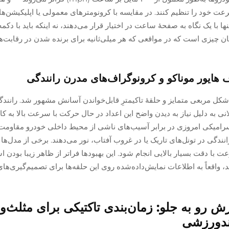
 خود را تنظیم کنند. در مقایسه با کرونومترهای معمولی یا اپلیکیشن‌ها
ا یک نگاه به صفحهٔ ساعت در اختیار قرار می‌دهند، نه اینکه باید با دکمه‌ه
ن چیزی است که در مواقعی که هر میلی‌ثانیه برای برنده شدن در رقابت‌ها
 هایور موناکو و کرونوگراف‌های مدرن رانندگی
اف هایور موناکو در سال ۱۹۶۹ به دلیل شکل مربعی متمایز و حلقهٔ تاکیمترِ قابل‌خواندن آسانش مشهور شد. ران
 به دلیل نیاز به دیدن واضح این اعداد در حال حرکت با سرعت بالا به کار
 سرامیکی امروزی در برابر آسیب‌های ناشی از محیط داخلی خودرو مقاومت
نندگی در تونل‌های تاریک یا در غروب آفتاب، نور می‌دهند. برخی از مدل‌ها
سرعت با دقت بسیار بالایی انجام شود. این بهبودها فراتر از ظاهر زیبا بودن 
، واقعاً به اطلاعات نمایش‌داده‌شده روی این حلقه‌ها برای تصمیم‌گیری‌ها
و به جلو: زمان‌بندی تاکتیکی برای مثلث‌و
ندورزشی