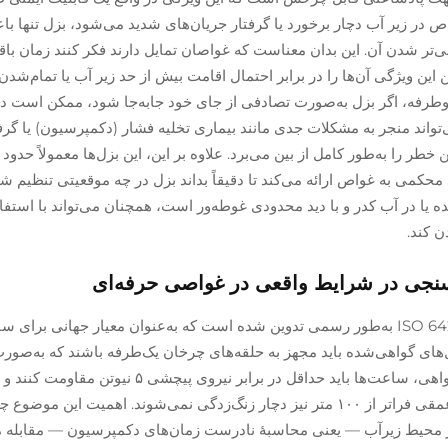
ر زیر آب دچار برخورد یا گرفتار جریان‌های شدید می‌شود، بزل تنها باعث
‌تر شدن آن. این بدان معناست که غواصان تمایل دارند فکر کنند زمان باق
این ویژگی آن‌ها را در برابر احتمال اقامت بیش از حد زیر آب یا تمام‌شدن 
دوطرفه، اگر بزل به‌صورت تصادفی از جای خود جابه‌جا شود، ممکن است د
تواند منجر به مشکلات جدی مانند بیماری تخلیه فشار (دکمپرسیون) یا گر
محکمی به غواص ارائه می‌کند تا دقیقاً بداند بزل در چه موقعیتی تنظیم 
در آب کدر و با دید محدودی غوطه‌ور است، همچنان می‌تواند با استفاده
 کند.
رویکرد ایمن‌سازی (Fail-safe) در واقع در استاندارد ISO 6425 به‌طور رسمی تدوین شده است که به‌عنوان معیار جهانی
‌های گواهی‌شده باید مجهز به حلقه‌های چرخان یک‌طرفه باشند که به‌صو
نمی‌توانند در جهت عقب چرخیده شوند. برای دریافت گواهی، ساعت‌ها باید حداقل در برابر نیروی 
که حتی پس از غوطه‌وری طولانی‌مدت در آب شور در عمقی فراتر از ۱۰۰ متر نیز دچار زنگ‌زدگی نمی‌شوند. اهمیت 
ر محیط زیرآب — یعنی محاسبهٔ نادرست زمان‌های دکمپرسیون — مقابله می