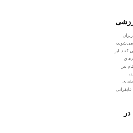
کاربران
صورت دستی برای هم‌تراز شدن با عقربهٔ ویژهٔ GMT چرخانده می‌شوند،
کنند. این
‌های
م نیز
د،
جود تمام این قطعات
قایقرانی
در