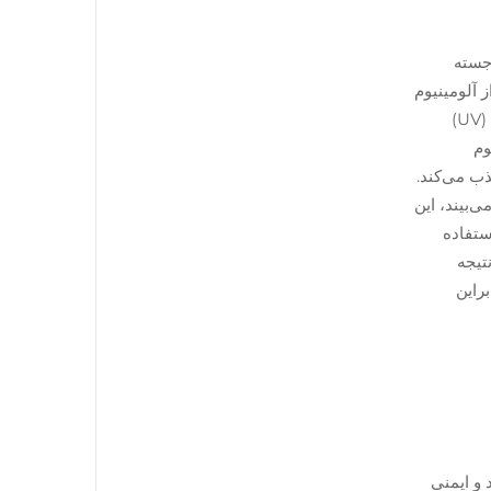
خود برجسته
طولانی‌تر از آلومینیوم
قادر به حفظ روکش خود است؛ علاوه بر این، هیچ‌گونه پس‌زدگی (کمرنگ‌شدن) ناشی از قرار گرفتن در معرض اشعه‌های فرابنفش (UV)
وم
ا قبل از شکستن جذب می‌کند.
‌بیند، این
Hybrid De) نامیده می‌شود، استفاده
تیجه
راین
و ایمنی