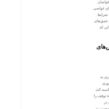
. غواصان
یم‌های غواصی
ه شرایط
ر عمق‌های
الی که
‌های
زی به
فوری
 — محاسبه کند.
ٔ توقف را
 در
 (mph) فراتر می‌روند — و همچنین به