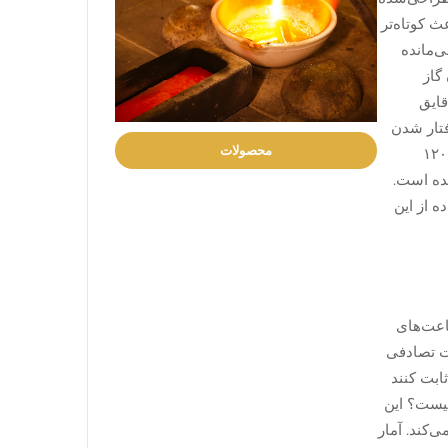
 کوتاه‌تر
ی‌مانده
گاز
قایق
فتار شدن
محصولات
زیر آب بدون هوای کافی گردد. طراحی ویژه یک‌طرفه این خطر را به‌طور کامل از بین می‌برد. علاوه بر این، این بزل‌ها معمولاً حدود ۱۲۰
شده است.
 از این
 برای ساعت‌های
رت تصادفی
پیچشی ۵ نیوتن مقاومت کنند و ثابت کنند
این موضوع چیست؟ این
‌کند. آمار