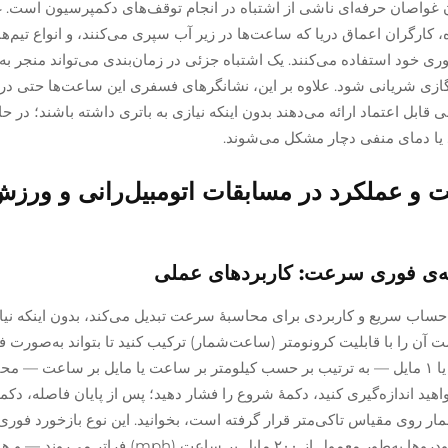
وادث جدی در میان غواصان حرفه‌ای ناشی از اشتباه در انجام توقف‌های دکمپرسیون است
دریایی ایالات متحده، کارگران اعماق دریا که ساعت‌ها در زیر آب سپری می‌کنند، و انواع ت
ری خود استفاده می‌کنند. یک اشتباه جزئی در زمان‌بندی می‌تواند منجر ب
سم گازی شریانی شود. علاوه بر این، نشانگرهای فسفری این ساعت‌ها حتی د
خوانشی قابل اعتماد ارائه می‌دهند بدون اینکه نیازی به باتری داشته باشند؛ در ح
 یا دمای منفی دچار مشکل می‌شوند.
عت و عملکرد در مسابقات اتومبیل‌رانی و ورزش
به‌ی فوری سرعت: کاربردهای عملی
حساب سریع و کاربردی برای محاسبهٔ سرعت تبدیل می‌کند، بدون اینکه نیا
 آن را با قابلیت کرونومتر (ساعت‌شمار) ترکیب کنید تا بتواند به‌صورت 
میانگین سرعت را در فواصل مشخصی مانند ۱ کیلومتر یا ۱ مایل — به ترتیب بر حسب کیلومتر بر ساعت یا مایل بر ساعت
اهید اندازه‌گیری کنید، دکمهٔ شروع را فشار دهید؛ پس از پایان فاصله، دکمه
ار روی مقیاس تاکی‌متر قرار گرفته است، بخوانید. این نوع بازخورد فوری
رقابت‌های سرعت بالا اهمیت زیادی دارد — جایی که خودروها به‌طور معمول از ۲۰۰ مایل بر ساعت