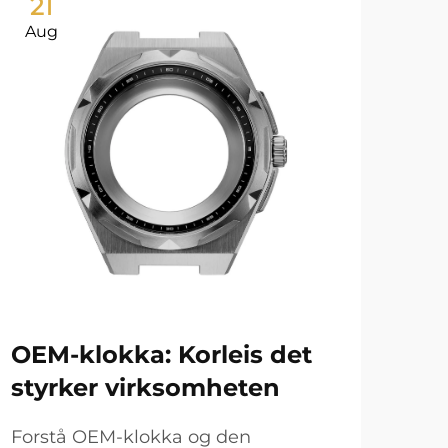
21
2
Aug
Au
OEM-klokka: Korleis det
Ur
styrker virksomheten
ho
Forstå OEM-klokka og den
Hvo