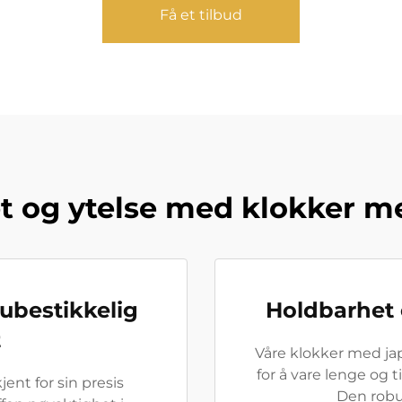
Få et tilbud
et og ytelse med klokker m
 ubestikkelig
Holdbarhet o
t
Våre klokker med j
for å vare lenge og t
ent for sin presis
Den robu