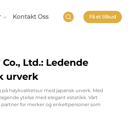
r
Kontakt Oss
Få et tilbud
Co., Ltd.: Ledende
k urverk
g på høykvalitetsur med japansk urverk. Med
ragende ytelse med elegant estetikk. Vårt
lig partner for merker og enkeltpersoner som