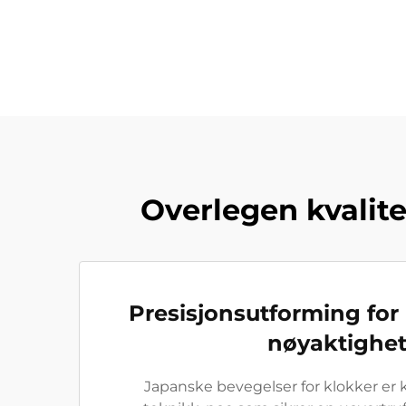
Overlegen kvalit
Presisjonsutforming for
nøyaktighe
Japanske bevegelser for klokker er kj