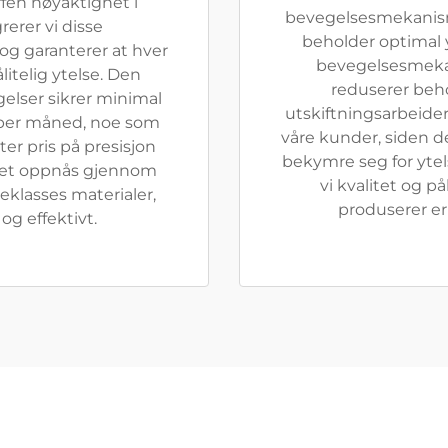
ffen nøyaktighet i
bevegelsesmekanismen
erer vi disse
beholder optimal yt
og garanterer at hver
bevegelsesmeka
itelig ytelse. Den
reduserer beho
elser sikrer minimal
utskiftningsarbeider
r per måned, noe som
våre kunder, siden d
ter pris på presisjon
bekymre seg for ytel
ghet oppnås gjennom
vi kvalitet og på
klasses materialer,
produserer er 
og effektivt.