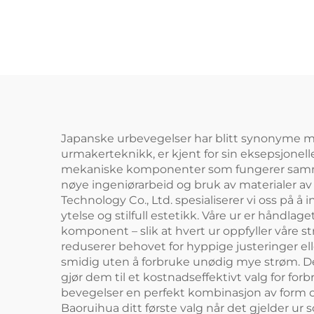
Japanske urbevegelser har blitt synonyme med
urmakerteknikk, er kjent for sin eksepsjone
mekaniske komponenter som fungerer samme
nøye ingeniørarbeid og bruk av materialer av 
Technology Co., Ltd. spesialiserer vi oss på 
ytelse og stilfull estetikk. Våre ur er håndla
komponent – slik at hvert ur oppfyller våre s
reduserer behovet for hyppige justeringer elle
smidig uten å forbruke unødig mye strøm. Denn
gjør dem til et kostnadseffektivt valg for for
bevegelser en perfekt kombinasjon av form og 
Baoruihua ditt første valg når det gjelder ur 