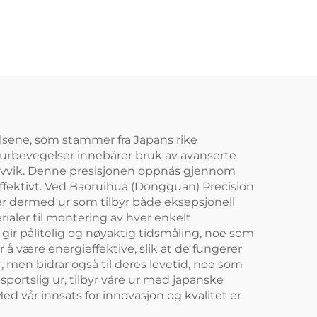
elsene, som stammer fra Japans rike
 urbevegelser innebärer bruk av avanserte
vvik. Denne presisjonen oppnås gjennom
effektivt. Ved Baoruihua (Dongguan) Precision
per dermed ur som tilbyr både eksepsjonell
erialer til montering av hver enkelt
 gir pålitelig og nøyaktig tidsmåling, noe som
 å være energieffektive, slik at de fungerer
, men bidrar også til deres levetid, noe som
 sportslig ur, tilbyr våre ur med japanske
d vår innsats for innovasjon og kvalitet er