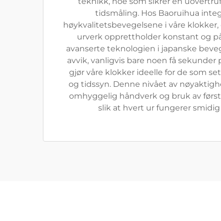
teknikk, noe som sikrer en uovertru
tidsmåling. Hos Baoruihua integr
høykvalitetsbevegelsene i våre klokker, 
urverk opprettholder konstant og pål
avanserte teknologien i japanske beveg
avvik, vanligvis bare noen få sekunde
gjør våre klokker ideelle for de som set
og tidssyn. Denne nivået av nøyakti
omhyggelig håndverk og bruk av første
slik at hvert ur fungerer smidig 