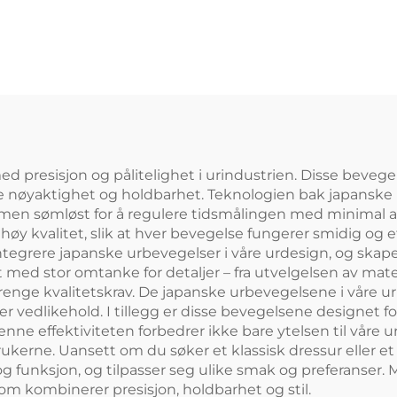
 presisjon og pålitelighet i urindustrien. Disse beveg
lle nøyaktighet og holdbarhet. Teknologien bak japanske
n sømløst for å regulere tidsmålingen med minimal a
høy kvalitet, slik at hver bevegelse fungerer smidig og 
å integrere japanske urbevegelser i våre urdesign, og ska
get med stor omtanke for detaljer – fra utvelgelsen av mat
trenge kvalitetskrav. De japanske urbevegelsene i våre ur
r vedlikehold. I tillegg er disse bevegelsene designet for
e effektiviteten forbedrer ikke bare ytelsen til våre ur
brukerne. Uansett om du søker et klassisk dressur eller et
funksjon, og tilpasser seg ulike smak og preferanser. Me
som kombinerer presisjon, holdbarhet og stil.