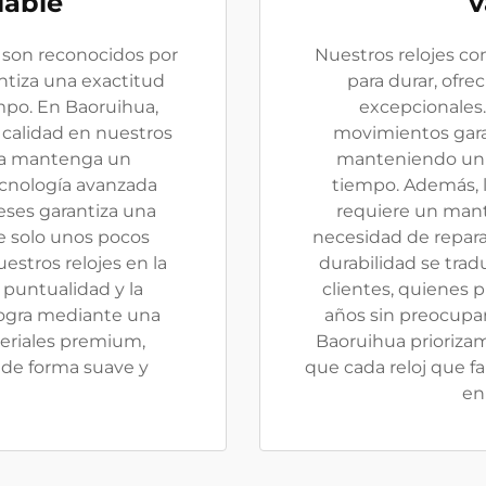
lable
v
 son reconocidos por
Nuestros relojes c
antiza una exactitud
para durar, ofre
mpo. En Baoruihua,
excepcionales.
calidad en nuestros
movimientos garan
eza mantenga un
manteniendo un 
ecnología avanzada
tiempo. Además, 
ses garantiza una
requiere un mant
 solo unos pocos
necesidad de repara
estros relojes en la
durabilidad se trad
 puntualidad y la
clientes, quienes 
 logra mediante una
años sin preocupa
teriales premium,
Baoruihua priorizamo
 de forma suave y
que cada reloj que f
en