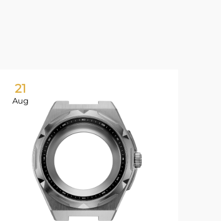
21
2
Aug
Au