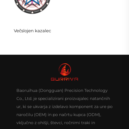
Večslojen kazalec
Baoruihua (Dongguan) Precision Technology
Co., Ltd. je specializirani proizvajalec natančnih
ur, ki se ukvarja z izdelavo komponent za ure po
naročilu (OEM) in po načrtu kupca (ODM),
vključno z ohišji, števci, ročnimi traki in