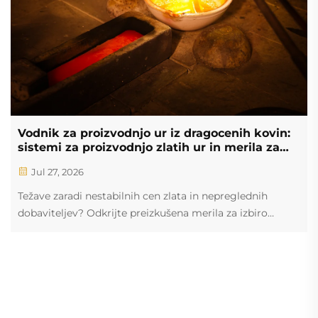
Vodnik za proizvodnjo ur iz dragocenih kovin:
sistemi za proizvodnjo zlatih ur in merila za
izbiro dobaviteljev
Jul 27, 2026
Težave zaradi nestabilnih cen zlata in nepreglednih
dobaviteljev? Odkrijte preizkušena merila za izbiro
proizvajalcev ur iz dragocenih kovin – z transparentnimi
cenami, preverjanjem vsebine (assay) in nadzorom
izkoristka. Pridobite svoj seznam za izbiro dobaviteljev
že danes.