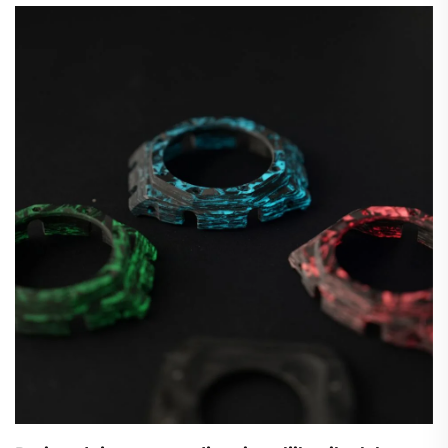
osvojil nagrado Time Aesthetics Innovation Award na
31. šenčenskem tednu ur in WINNOTIME 2026.