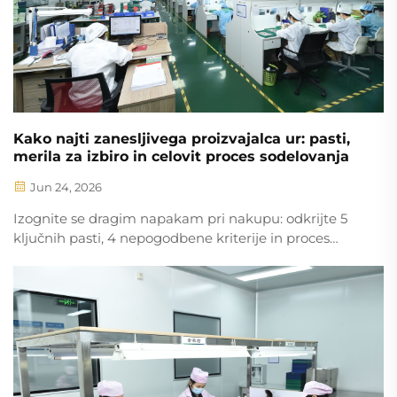
Kako najti zanesljivega proizvajalca ur: pasti,
merila za izbiro in celovit proces sodelovanja
Jun 24, 2026
Izognite se dragim napakam pri nakupu: odkrijte 5
ključnih pasti, 4 nepogodbene kriterije in proces
sodelovanja od začetka do konca za zanesljivo
proizvodnjo ur. Začnite s preverjanjem že danes.