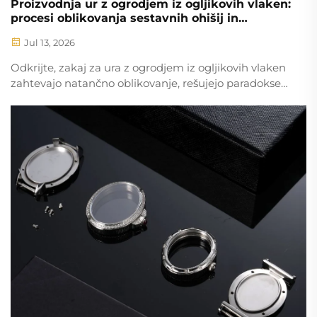
Proizvodnja ur z ogrodjem iz ogljikovih vlaken:
procesi oblikovanja sestavnih ohišij in
inženirski izzivi
Jul 13, 2026
Odkrijte, zakaj za ura z ogrodjem iz ogljikovih vlaken
zahtevajo natančno oblikovanje, rešujejo paradokse
obdelave in zahtevajo prilagojen testiranje. Spoznajte
inženirske kompromisne rešitve, reševanje dejanskih
napak in vpogled v donosnost naložb (ROI) za
proizvajalce luksuznih ur.