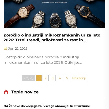
poročilo o industriji mikroznamkanih ur za leto
2026: Tržni trendi, priložnosti za rast in
konkurenčna pokrajina
Jun 22, 2026
Dostop do globalnega poročila o industriji
mikroznamkanih ur za leto 2026. Odkrijte
spreminjajoče se dinamike poslovanja neposredno s
potrošnikom (D2C), nastajajoče razvrščanje izdelkov
po kategorijah ter strategične premike v smeri
Prejšnji
1
2
3
4
5
Naslednji
integracije celotnega dobavnega veriga.
Tople novice
Od Ženeve do večjega zalivskega območja: tri strukturne