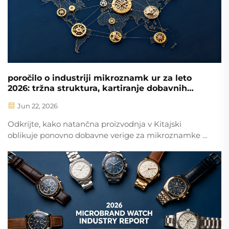
poročilo o industriji mikroznamk ur za leto
2026: tržna struktura, kartiranje dobavnih
verig in prednost kitajskega proizvodnje
Jun 22, 2026
Odkrijte, kako natančna proizvodnja v Kitajski
oblikuje ponovno dobavne verige za mikroznamke ur
— popolna integracija zunanjih komponent,
inženirstvo za proizvodnjo (DFM) ter zmanjšanje
povrnitev za 60–80 %. Prenesite celotno poročilo.