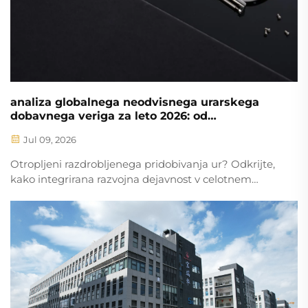
analiza globalnega neodvisnega urarskega
dobavnega veriga za leto 2026: od
razdrobljenega pridobivanja do integrirane
Jul 09, 2026
razvojne dejavnosti v celotnem obsegu
Otropljeni razdrobljenega pridobivanja ur? Odkrijte,
kako integrirana razvojna dejavnost v celotnem
obsegu skrajša čase izvedbe za 30 %, zmanjša delež
napak pri kakovostni kontroli na 3 % in zniža skupne
razvojne stroške za 30–40 %. Oglejte si dejanske
rezultate blagovnih znamk.