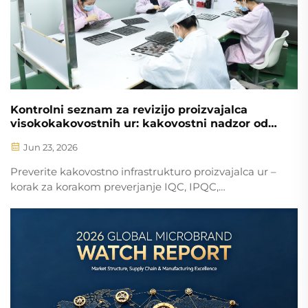
Kontrolni seznam za revizijo proizvajalca
visokokakovostnih ur: kakovostni nadzor od
vhodnih materialov do končnih izdelkov
Jun 23, 2026
Preverite kakovostno infrastrukturo proizvajalca ur –
korak za korakom preverjanje IQC, IPQC,
vodoodpornosti in OQC. Izognite se dragim vračilom.
Prenesite celoten kontrolni seznam.