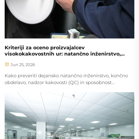
Kriteriji za oceno proizvajalcev
visokokakovostnih ur: natančno inženirstvo,
tehnične sposobnosti in sistemi kakovosti
Jun 25, 2026
Kako preveriti dejansko natančno inženirstvo, končno
obdelavo, nadzor kakovosti (QC) in sposobnost
oblikovanja za proizvodnjo (DFM) pri proizvajalcih ur
– izognite se dragim napakam. Prenesite celoten
kontrolni seznam za oceno.