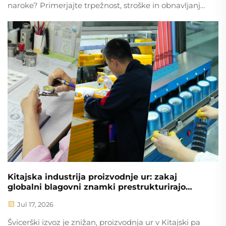
naroke? Primerjajte trpežnost, stroške in obnavljanje
možnosti iz trdnega zlata 18K, zlatih zlitin in
pozlavljenih rešitev. Odkrijte vpogled v izdelavo po
meri za blagovne znamke.
Kitajska industrija proizvodnje ur: zakaj
globalni blagovni znamki prestrukturirajo
svoje dobavne verige
Jul 17, 2026
Švicerški izvoz je znižan, proizvodnja ur v Kitajski pa