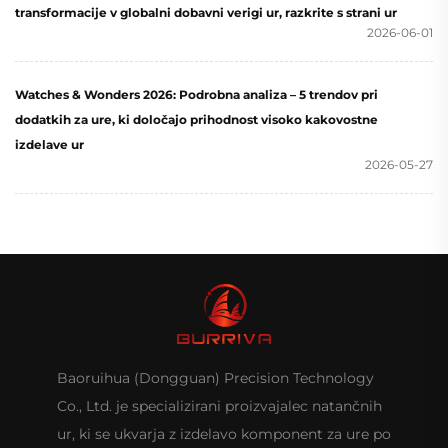
transformacije v globalni dobavni verigi ur, razkrite s strani ur
2026-06-01
Watches & Wonders 2026: Podrobna analiza – 5 trendov pri
dodatkih za ure, ki določajo prihodnost visoko kakovostne
izdelave ur
2026-05-27
Baoruihua (Dongguan) Precision Technology
Co., Ltd. je specializirani proizvajalec natančnih
ur, ki se ukvarja z izdelavo komponent za ure po