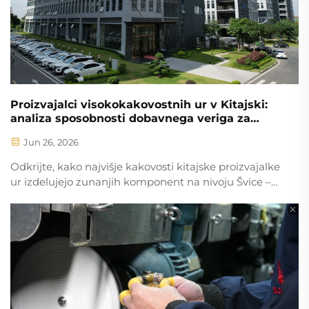
Proizvajalci visokokakovostnih ur v Kitajski:
analiza sposobnosti dobavnega veriga za
globalne luksuzne blagovne znamke
Jun 26, 2026
Odkrijte, kako najvišje kakovosti kitajske proizvajalke
ur izdelujejo zunanjih komponent na nivoju Švice –
CNC obdelava, zakalitev, digitalni kazalci v čistih
sobah – brez kompromisov. Poglejte, zakaj globalne
blagovne znamke spreminjajo svoje dobavitelje.