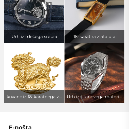
Urh iz rdečega srebra
18-karatna zlata ura
kovanc iz 18-karatnega zlata
Urh iz titanovega materiala TA2
E-pošta