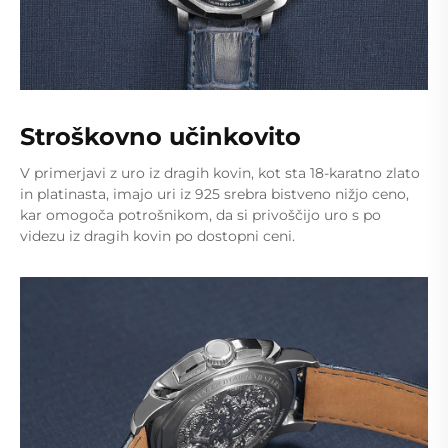
Stroškovno učinkovito
V primerjavi z uro iz dragih kovin, kot sta 18-karatno zlato
in platinasta, imajo uri iz 925 srebra bistveno nižjo ceno,
kar omogoča potrošnikom, da si privoščijo uro s po
videzu iz dragih kovin po dostopni ceni.