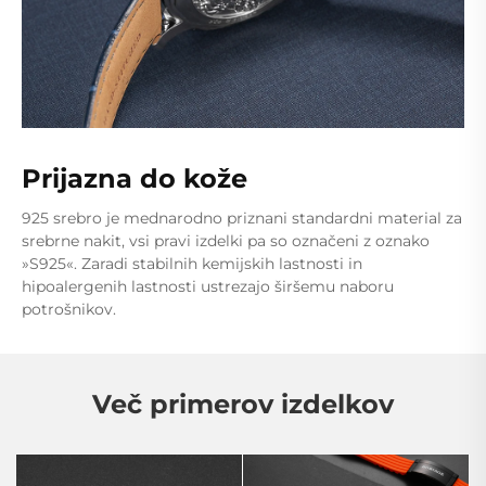
Prijazna do kože
925 srebro je mednarodno priznani standardni material za
srebrne nakit, vsi pravi izdelki pa so označeni z oznako
»S925«. Zaradi stabilnih kemijskih lastnosti in
hipoalergenih lastnosti ustrezajo širšemu naboru
potrošnikov.
Več primerov izdelkov