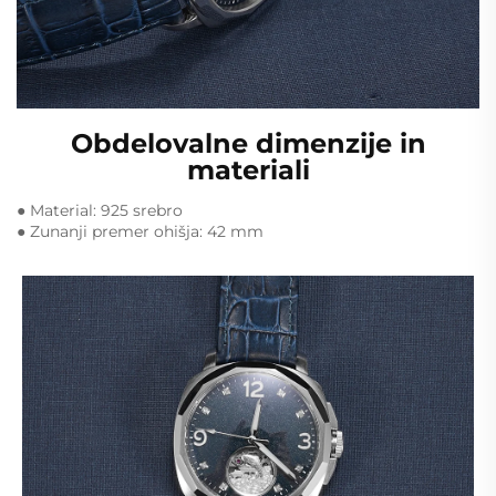
Obdelovalne dimenzije in
materiali
● Material: 925 srebro
● Zunanji premer ohišja: 42 mm