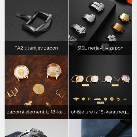
TA2 titanijev zapon
316L nerjavljiv zapon
zaporni element iz 18-karatnega zlata
ohišje ure iz 18-karatnega zlata