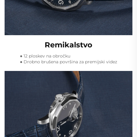
Remikalstvo
● 12 ploskev na obročku
● Drobno brušena površina za premijski videz