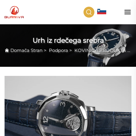
SL
Urh iz rdečega srebra
Domača Stran
>
Podpora
>
KOVINICA PRODUKTA
>
U