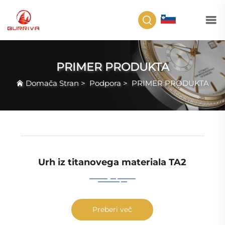
SL
PRIMER PRODUKTA
Domača Stran
>
Podpora
>
PRIMER PRODUKTA
Urh iz titanovega materiala TA2
Preberi več