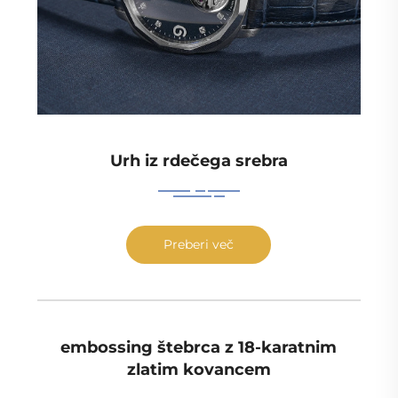
Urh iz rdečega srebra
Preberi več
embossing štebrca z 18-karatnim
zlatim kovancem