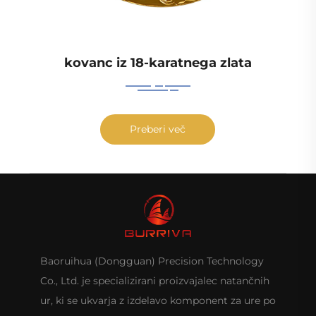
kovanc iz 18-karatnega zlata
Preberi več
Baoruihua (Dongguan) Precision Technology
Co., Ltd. je specializirani proizvajalec natančnih
ur, ki se ukvarja z izdelavo komponent za ure po