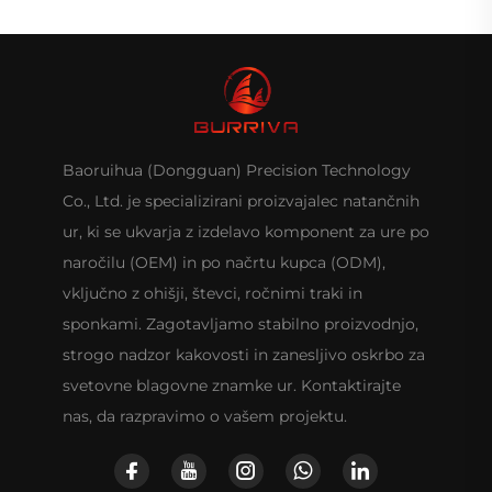
Baoruihua (Dongguan) Precision Technology
Co., Ltd. je specializirani proizvajalec natančnih
ur, ki se ukvarja z izdelavo komponent za ure po
naročilu (OEM) in po načrtu kupca (ODM),
vključno z ohišji, števci, ročnimi traki in
sponkami. Zagotavljamo stabilno proizvodnjo,
strogo nadzor kakovosti in zanesljivo oskrbo za
svetovne blagovne znamke ur. Kontaktirajte
nas, da razpravimo o vašem projektu.