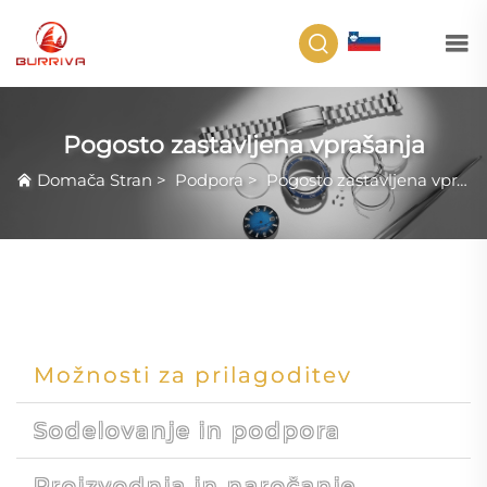
SL
Pogosto zastavljena vprašanja
Domača Stran
>
Podpora
>
Pogosto zastavljena vprašanja
Možnosti za prilagoditev
Sodelovanje in podpora
Proizvodnja in naročanje