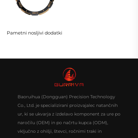
Pametni nosljivi dodatki
Baoruihua (Dongguan) Precision Technology
Co., Ltd. je specializirani proizvajalec natančnih
ur, ki se ukvarja z izdelavo komponent za ure po
naročilu (OEM) in po načrtu kupca (ODM),
vključno z ohišji, števci, ročnimi traki in