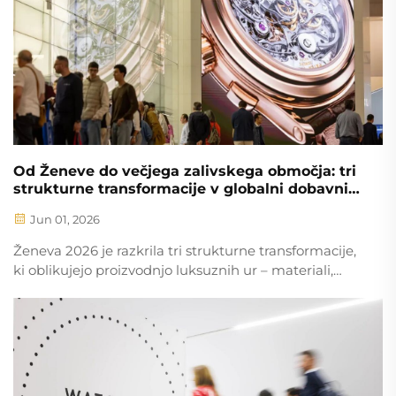
Od Ženeve do večjega zalivskega območja: tri
strukturne transformacije v globalni dobavni
verigi ur, razkrite s strani ur
Jun 01, 2026
Ženeva 2026 je razkrila tri strukturne transformacije,
ki oblikujejo proizvodnjo luksuznih ur – materiali,
obrtne veščine in nosilci vrednosti. Odkrijte, kako
dobavitelji iz večjega zalivskega območja, kot je
BURRIVA, omogočajo hitro in skladno razširjanje
zmogljivosti. Zahtevajte vpogled v informacije o
dobaviteljih.