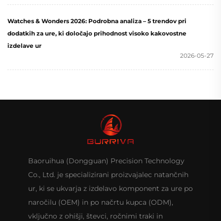
Watches & Wonders 2026: Podrobna analiza – 5 trendov pri
dodatkih za ure, ki določajo prihodnost visoko kakovostne
izdelave ur
2026-05-27
Baoruihua (Dongguan) Precision Technology
Co., Ltd. je specializirani proizvajalec natančnih
ur, ki se ukvarja z izdelavo komponent za ure po
naročilu (OEM) in po načrtu kupca (ODM),
vključno z ohišji, števci, ročnimi traki in