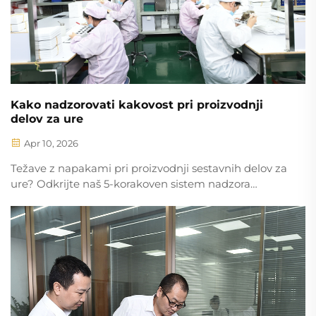
Kako nadzorovati kakovost pri proizvodnji
delov za ure
Apr 10, 2026
Težave z napakami pri proizvodnji sestavnih delov za
ure? Odkrijte naš 5-korakoven sistem nadzora
kakovosti, usklajen z ISO, za natančnost na ravni
mikronov, dobavne verige brez napak in za 63 %
manj primanjkljajev. Prenesite kontrolni seznam za
nadzor kakovosti.