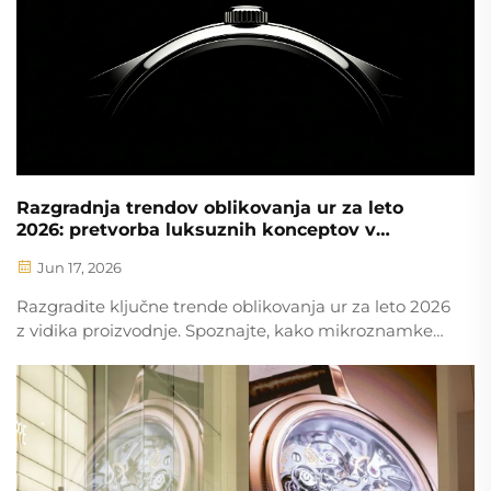
Razgradnja trendov oblikovanja ur za leto
2026: pretvorba luksuznih konceptov v
visokokakovostno proizvodnjo mikroznamk
Jun 17, 2026
Razgradite ključne trende oblikovanja ur za leto 2026
z vidika proizvodnje. Spoznajte, kako mikroznamke
lahko izdelajo tanke ohišja ur s premerom 36–39 mm,
komponente iz titanovega materiala razreda 5 in
ciferblate iz naravnih kamnov s pomočjo visoko
natančne proizvodnje po naročilu (OEM/ODM).