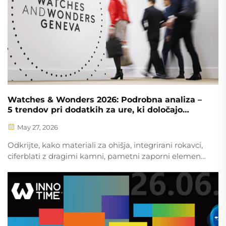
Watches & Wonders 2026: Podrobna analiza –
5 trendov pri dodatkih za ure, ki določajo
prihodnost visoko kakovostne izdelave ur
May 27, 2026
Odkrijte, kako materiali za ohišja, integrirani rokavci,
ciferblati z dragimi kamni, pametni zaporni elementi
in celovit dizajn ponovno določajo visokokakovostno
urarstvo. Poglejte, kaj čaka premium blagovne
znamke v prihodnje.