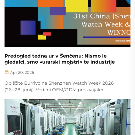
Predogled tedna ur v Šenčenu: Nismo le
gledalci, smo »urarski mojstri« te industrije
Apr 20, 2026
Obiščite Burrivo na Shenzhen Watch Week 2026
(26.–28. junij). Vodilni OEM/ODM proizvajalec
visokokakovostnih urarskih ohišij, ciferblatov in trakov.
Skupaj ustvarimo premium ure.