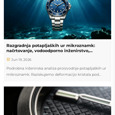
Razgradnja potapljaških ur mikroznamk:
načrtovanje, vodoodporno inženirstvo,
materiali in realnosti OEM-proizvodnje
Jun 19, 2026
Podrobna inženirska analiza proizvodnje potapljaških ur
mikroznamk. Raziskujemo deformacijo kristala pod
tlakom, metalurgijo obdelave titanovega in bronastega
materiala ter mehaniko popolnega klikanja obešalnika.