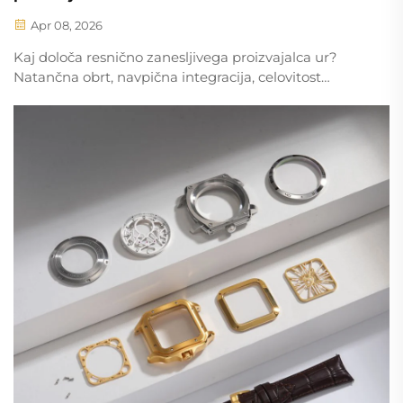
Apr 08, 2026
Kaj določa resnično zanesljivega proizvajalca ur?
Natančna obrt, navpična integracija, celovitost
materialov, certifikati tretjih oseb in življenjska
podpora. Odkrijte preverjene standarde.