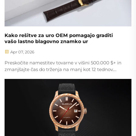
Kako rešitve za uro OEM pomagajo graditi
vašo lastno blagovno znamko ur
Apr 07, 2026
Preskočite namestitev tovarne v višini 500.000 $+ in
zmanjšajte čas do trženja na manj kot 12 tednov.
Partnerji za uro OEM zagotavljajo kakovost,
certificirano po standardu ISO, popolno prilagoditev
in razširljivo proizvodnjo – že danes začnite graditi
svojo blagovno znamko.