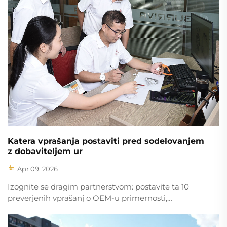
Katera vprašanja postaviti pred sodelovanjem
z dobaviteljem ur
Apr 09, 2026
Izognite se dragim partnerstvom: postavite ta 10
preverjenih vprašanj o OEM-u primernosti,
razširljivosti, strogi kakovostni kontroli (AQL ≤ 1,2 %),
zaščiti intelektualne lastnine in pogojih pogodbe.