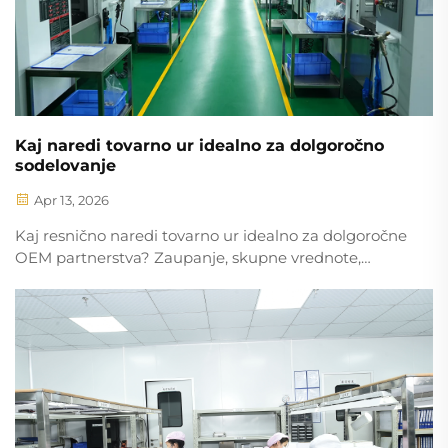
Kaj naredi tovarno ur idealno za dolgoročno
sodelovanje
Apr 13, 2026
Kaj resnično naredi tovarno ur idealno za dolgoročne
OEM partnerstva? Zaupanje, skupne vrednote,
tehnično izvirnost in razširljivost – odkrijte 10
nepogojnih lastnosti. Prenesite našo kontrolni
seznam za partnerje.