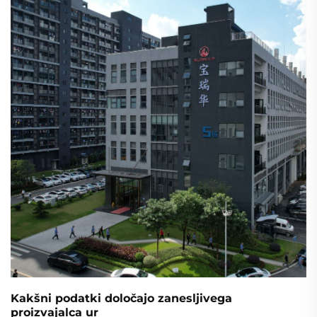
Takoj pridobite ukrepe za operativno preverjanje.
Kakšni podatki določajo zanesljivega
proizvajalca ur