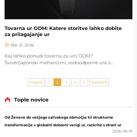
Tovarna ur ODM: Katere storitve lahko dobite
za prilagajanje ur
Mar 21, 2026
Kaj lahko ponudi tovarna za uro ODM?
Švicer/japonski mehanizmi, vodoodporne ure s
certifikatom ISO, trajnostni materiali in popolna
lastništva intelektualne lastnine. Odkrijte popolno
prilagoditev od začetka do konca.
Prejšnji
1
2
3
4
5
Naslednji
Tople novice
Od Ženeve do večjega zalivskega območja: tri strukturne
transformacije v globalni dobavni verigi ur, razkrite s strani ur
2026-06-01