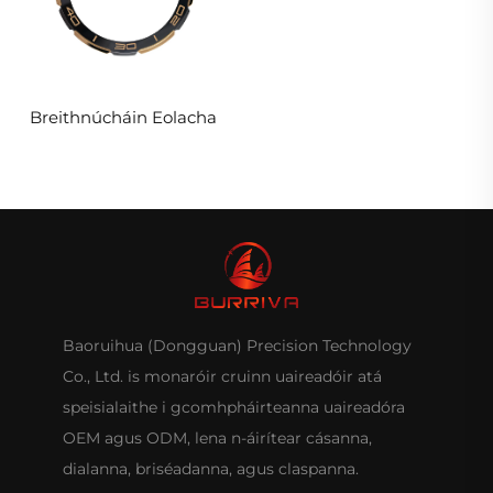
Breithnúcháin Eolacha
Baoruihua (Dongguan) Precision Technology
Co., Ltd. is monaróir cruinn uaireadóir atá
speisialaithe i gcomhpháirteanna uaireadóra
OEM agus ODM, lena n-áirítear cásanna,
dialanna, briséadanna, agus claspanna.