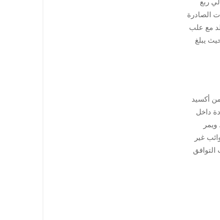
لي ربع
ات الصادرة
لد مع علب
 حيث يبلغ
لمعدن طبقة من أكسيد
دة داخل
 على هذه الطريقة الحامية منذ حوالي عام 2012 تقريبًا. ويمر
ًا بإزالة أي شوائب غير
، من حيث التوافق