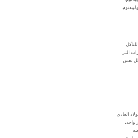
موليبدنوم.
علها عرضة للتآكل
رات التي
 بعد اختبارات ميدانية استمرت 12 شهرًا، مقارنةً بـ 72٪ لـ 304 في ظل نفس
 قوة أكبر بنسبة 25٪ تقريبًا مقارنةً بالفولاذ العادي
 كيلوغرام من ارتفاع متر واحد،
ضه