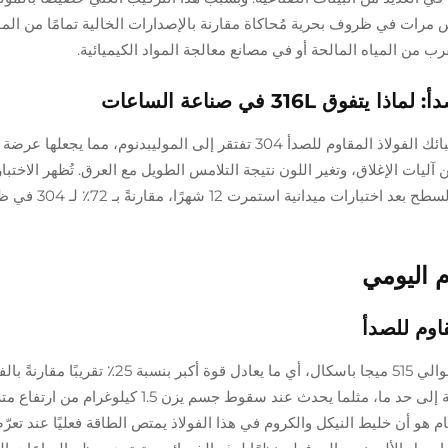
كون أطول بحوالي خمس مرات في ظروف بحرية مُحاكاة مقارنة بالإصدارات الخالية تمامًا من ال
رب من المياه المالحة أو في مصانع معالجة المواد الكيميائية.
رغم أن السبائكين تحتويان على الكروم والنيكل، فإن سبائك الفولاذ المقاوم للصدأ 304 تفتقر إلى الموليبدنوم، مما يج
آليات الإغلاق، وتغير اللون نتيجة التلامس الطويل مع العرق. تُظهر الاختبا
أجراها أطراف ثالثة أن 316L يحتفظ بـ 98٪ من سلامة السطح
م اليومي
تبلغ قوة الشد للفولاذ المقاوم للصدأ من الدرجة 316L حوالي 515 ميجا باسكال، أي ما يعادل
من النوع 304. وهذا يجعله قادرًا على تحمل تأثيرات قوية إلى حد ما، مثلما يحدث عند سقوط جسم يزن 1.5
تمام هو أن خليط النيكل والكروم في هذا الفولاذ يمتص الطاقة فعليًا عند تعرّ