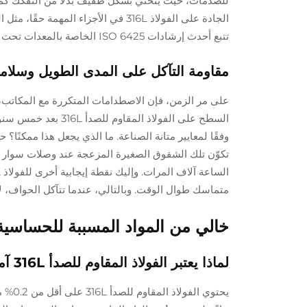
للصدمات، حيث ينحني بشكل طفيف بدلًا من التفكك كما ي
الجادة على الفولاذ 316L في الأجزاء 
تتبع أحدث إرشادات ISO 6425 الخاصة بالمعدات تحت الماء هذا النوع المحدد من الفولاذ لأنظمتها.
مقاومة التآكل على المدى الطويل وسلامة
وفقًا لمعايير متانة الصناعة. ما الذي يجعل هذا ممكنًا؟ ح
تكوّن تلك الشقوق الصغيرة المزعجة عند وصلات سوار ال
متماسك طوال الوقت. وبالتالي، عندما تتآكل الحواف، ل
خالي من المواد المسببة للحساسية 
لماذا يعتبر الفولاذ المقاوم للصدأ 316L آمنًا ومريحًا للبشرة الحساسة
يحتوي