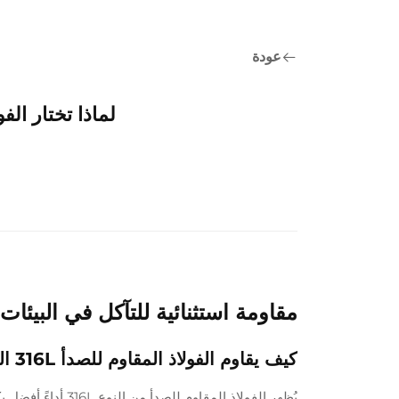
عودة
لماذا تختار الفولاذ ا
مقاومة استثنائية للتآكل في البيئات
كيف يقاوم الفولاذ المقاوم للصدأ 316L التآكل في الظروف البحرية والرطبة
يُظهر الفولاذ المق