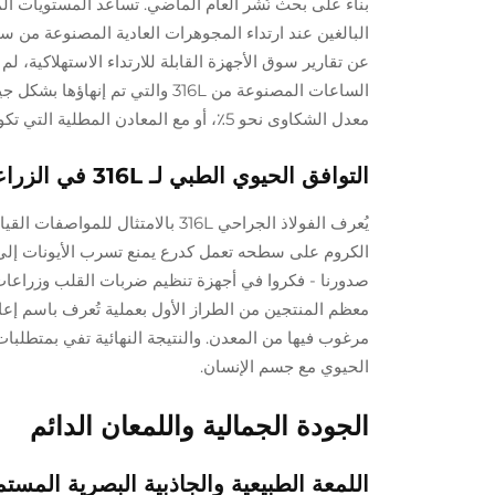
بناءً على بحث نُشر العام الماضي. تساعد المستويات ا
البالغين عند ارتداء المجوهرات العادية المصنوعة من سبائك
عن تقارير سوق الأجهزة القابلة للارتداء الاستهلاكية
الساعات المصنوعة من 316L والتي
معدل الشكاوى نحو 5٪، أو مع المعادن المطلية التي تكون فيها النسبة أسوأ، حيث يعاني حوالي 12٪ من نوعٍ ما من التفاعل.
التوافق الحيوي الطبي لـ 316L في الزراعات والأساور
الكروم على سطحه تعمل كدرع يمنع تسرب الأيونات إلى أ
الحيوي مع جسم الإنسان.
الجودة الجمالية واللمعان الدائم
اللمعة الطبيعية والجاذبية البصرية المستمرة 