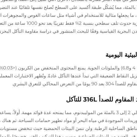
وتتراوح نسبة الكروم في هذا السبيكة بين حوالي 16 و18 بالمئة، مما يُشكّل طبقة أكسيد على السطح تُصلح نفسها تلقائيًا عند 
ق، ما يجعلها مثالية للاستخدام في أشياء مثل ساعات الغوص والمجوهرات ال
قرب الساحل. وأظهرت اختبارات أُجريت في ظروف بحرية حدوث تلف سطحي بنسبة 2% فقط تقريبًا بع
ادن البحرية القياسية وفقًا للبحث المنشور في دراسة مقاومة التآكل البحري
بيئية اليومية
يُعرض الساعات يوميًا للتعرق (ب
م، مما يزيل النقاط الضعيفة التي تبدأ عندها التآكل عادةً. وتُظهر الاختبارات المعم
 للصدأ 316L للتآكل
يحتوي الفولاذ المقاوم للصدأ من الدرجة 316L على حوالي 2 إلى 3 بالمئة من الموليبدنوم، مما يمنحه عدة فوائد مهمة. أولاً، ي
يدات الموجودة في مياه البحر أو مواد تطهير حمامات السباحة. ثم هناك 
المناطق الساحلية الرطبة. ولن ننسَ البيئات الحمضية حيث تنخفض مستويات
4، وهي حالة نراها بكثرة في العديد من البيئات الصناعية. وبسبب هذا التركيب الغني خصيصًا بالمو