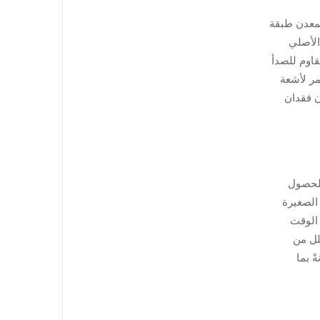
 هذا المعدن طبقة
أن هذا المعدن يحتفظ بنحو 85% من لمعانه الأصلي
قاوم للصدأ
تمر لأشعة
يال دون فقدان
. وللحصول
ي الخدوش الصغيرة
حفاظ في الوقت
لل من
 مقارنةً بما