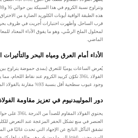
هذه الطبقة الواقية أيونات الكلوريد الضارة من الاخترا
لمحلول الملح الرشّي، وهو ما يفوق الأداء المعتاد للمع
الماضي.
الأداء أمام العرق ومياه البحر والتأثيرات ال
الفولاذ 316L تكوّن كربيد الكروم عند نقاط اللحا
وجود عيوب سطحية أقل بنسبة 93% مقارنة بالفولاذ المقاوم للصدأ 304 بعد 90 يومًا من التعرض المحاكي للتعرق البشري.
دور الموليبدنيوم في تعزيز مقاومة الفولاذ المقاوم
العنصر في منع تشكل الحفر المزعجة عند التعرض للكلور
تشقق التآكل الناتج عن الإجهاد التي تحدث غالبًا في 
الهيدروجيني (pH) إلى ما دون 