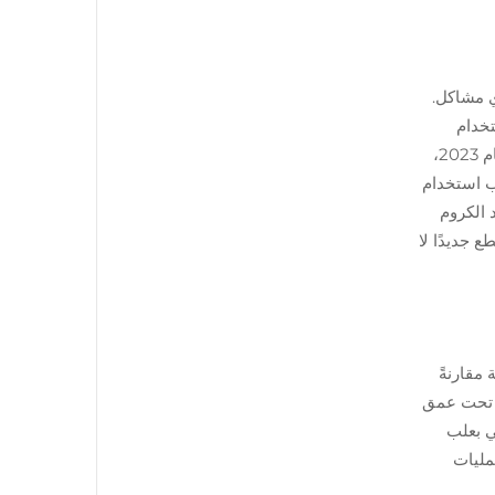
جهة أي مشاكل.
تخدام
صابون معتدل متعادل على نظافة القطعة على المدى الطويل. ووفقًا لدراسة حديثة أجرتها جهة Consumer Watch Care في عام 2023،
اسي وتجنب استخدام
 الكروم
 جديدًا لا
و690 ميجا باسكال، مع توفير حماية أفضل من التآكل بنسبة حوالي 45 بالمئة مقارنةً
يدة تحت عمق
ي بعلب
 عمليات