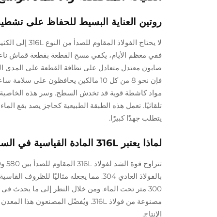
روتين العناية البسيط للحفاظ على تشطيب س
لا يحتاج الفول
ففي معظم الأيام، يكفي مسح القطعة بقطعة قماش ناعمة
مواد كاشطة قوية قد تخدش السطح. وسر هذه الخاصية م
تلقائيًا. تعمل هذه الطبقة الطبيعية كحاجز يصد بقع الما
يتطلب جهدًا كبيرًا.
لماذا يعتبر 316L المادة القياسية في الساعات الفاخرة وساعات الغوص
بالفولاذ العادي 304. مما يجعله مثاليً
300 متر تحت الماء. ومن خلال النظر إلى ما يحدث في 
مصنوعة من فولاذ 316L. ويُفضّل المصنعو
الإنتاج.