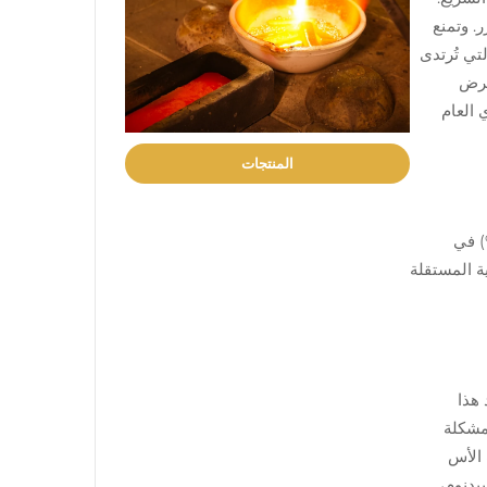
التضرر. وتمنع
تي تُرتدى
د نحو 1000 ساعة من التعرض
 العام
المنتجات
مدى حموضة يتراوح بين 4 و6.8) والملوثات الجوية. يمنع المحتوى المنخفض من الكربون (<0.03%) في
لية المستقلة
ساعد هذا
مشكلة
 الأس
ليبدنوم،