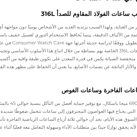
اعات الفولاذ المقاوم للصدأ 316L
اذ المقاوم للصدأ من النوع 316L إلى الكثير من العناية، ولهذا السبب يرتديه العديد من الأشخاص يوميًا دون موا
 من الألياف الدقيقة، بينما يُحافظ الاستخدام الدوري لغسيل خفيف باس
فإن نحو 8 من كل 10 مالكين يحافظون على سلامة ساعات 316L الخاصة بهم ببساطة من خلال اتباع هذا الأسلوب الأس
نخفضة الصيانة يكمن في قدرة المعدن على تكوين طبقة واقية من أكسيد
ء والآثار الناتجة عن بصمات الأصابع، ما يعني أن الحفاظ على مظهر هذه القطع
تتراوح قوة الشد لفولاذ 316L المقاوم للصدأ بين 580 
ا للظروف القاسية التي يحتاج فيها الغواصون المحترفون إلى ساعات تتحمل ضغوطًا شد
السوق هذه الأيام، نجد أن حوالي ثلاثة أرباع الساعات الرياضية الفاخرة تأت
ن هذا المعدن لأنه يحقق توازنًا جيدًا بين متطلبات الأداء وسهولة التعامل معه فعليًا أثناء