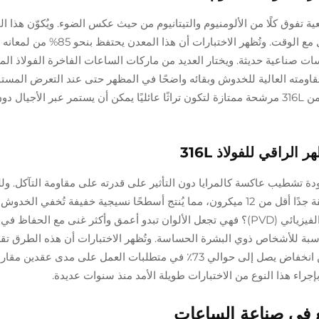
لمقاوم للصدأ من الدرجة 316L بلمعة طبيعية تفوق كلًا من الألومنيوم والتيتانيوم من حيث عكس الضوء. ويُكوّن
أكسيد واقية تلقائيًا بدلًا من الاعتماد على طلاءات تنفصل مع الوقت. وتُظهر الاختبارات 
ات صناعية حديثة. ويختار العديد من ماركات الساعات الفاخرة الفولاذ الم
، نظرًا لمقاومته العالية للخدوش وبقائه واضحًا في المظهر حتى عند التعرض المس
الشمس لفترات طويلة. مما يجعل الساعات المصنوعة من 316L مرشحة ممتازة لتكون تراثًا عائليًا يمكن أن يستمر عبر الأج
لراقي للفولاذ 316L
ري لفولاذ 316L المقاوم للصدأ جودة تشطيب عاكسة كالمرايا دون التأثير على قدرته على مقاومة التآكل
على المظهر المسحوق، يتم استخدام مواد كاشطة دقيقة جدًا أقل من 12 ميكرون، مما يُنتج أسطحًا نسيجية خفيفة تُخف
عندما ينعكس الضوء عليها. وبالنسبة للطلاءات بالتفريغ الفيزيائي (PVD)؟ فهي تجعل الألوان تبدو أعمق وأكثر غنى مع ال
بة للأشخاص ذوي البشرة الحساسة. وتُظهر الاختبارات أن هذه الطرق تق
الحاجة إلى إعادة التشطيب بشكل كبير. نحن نتحدث عن انخفاض يصل إلى حوالي 73٪ في متطلبات العمل على مدى عقدين
جراء هذا النوع من الاختبارات طويلة الأمد منذ سنوات عديدة.
ع في صناعة الساعات