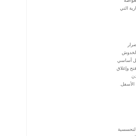
غواصة
جارية التي
لصالات الرياضية لا تُحدث سوى حوالي 6٪ من أضرار
من حيث مقاومة الخدوش
بشكل أساسي
تح وإغلاق
معدن
الأسفل.
فاعلات التحسسية