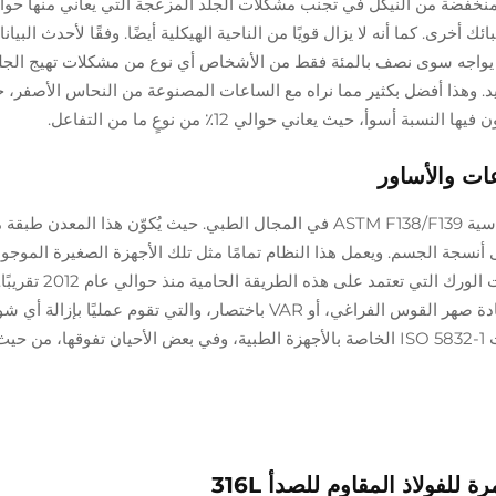
لمنخفضة من النيكل في تجنب مشكلات الجلد المزعجة التي يعاني منها حوا
 أخرى. كما أنه لا يزال قويًا من الناحية الهيكلية أيضًا. وفقًا لأحدث البيان
، لم يواجه سوى نصف بالمئة فقط من الأشخاص أي نوع من مشكلات تهيج الج
 تم إنهاؤها بشكل جيد. وهذا أفضل بكثير مما نراه مع الساعات المصنوعة من النحاس الأصفر،
يُعرف الفولاذ الجراحي 316L بالامتثال للمواصفات القياسية ASTM F138/F139 في المجال الطبي. حيث يُكوّن هذا ا
نسجة الجسم. ويعمل هذا النظام تمامًا مثل تلك الأجهزة الصغيرة الموجو
صدورنا - فكروا في أجهزة تنظيم ضربات القلب وزراعات الورك التي تعتمد
معظم المنتجين من الطراز الأول بعملية تُعرف باسم إعادة صهر القوس الفراغي، أو VAR باختصار، والتي تقوم عملي
مرغوب فيها من المعدن. والنتيجة النهائية تفي بمتطلبات ISO 5832-1 الخاصة بالأجهزة الطبية، وفي بعض الأحيان تفوقها
للفولاذ المقاوم للصدأ 316L