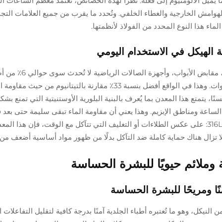
ميل الألومنيوم إلى فعله. نظرًا لهذه الخصائص، تعتمد معظم الساعات ال
المهمة حقًا، مثل الهوامش الخارجية والغطاء الخلفي. وتُحدد ما يقرب من جميع العلامات الت
 الهيكل في الاستخدام اليومي
على مر الزمن، فإن الاصطدامات المتكررة مع المكاتب، مقابض الأبواب، وأجهزة ا
السطح على الفولاذ المقاوم للصدأ 316L بعد خمس سنوات. وهذا في الواقع أفضل بنسبة 33٪ مقارنة بالتيتانيوم 
سنًا، يتمتع هذا المعدن بما يُعرف بالبنية البلورية الأوستنيتية التي تمنع 
ساعة ومناطق الإبزيم. وهذا يعني أن مقاومة الماء تبقى سليمة حتى بعد ف
الساعة آلاف المرات. وإليك نقطة إيجابية أخرى للفولاذ 316L: على عكس الطلاءات أو التغليف التي تتآكل مع الوقت، فإن هذا ال
ا تزال هناك حماية كاملة ضد التآكل بدلًا من ظهور مواد أساسية أضعف من 
وملائم حيويًا للبشرة الحساسة
 الفولاذ المقاوم للصدأ 316L على أقل من 0.2% من النيكل، وهو ما تُعتبره أطباء الجلدية آمنًا بدرجة كافية لتقليل الت