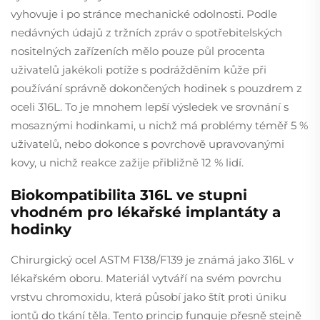
vyhovuje i po stránce mechanické odolnosti. Podle
nedávných údajů z tržních zpráv o spotřebitelských
nositelných zařízeních mělo pouze půl procenta
uživatelů jakékoli potíže s podrážděním kůže při
používání správně dokončených hodinek s pouzdrem z
oceli 316L. To je mnohem lepší výsledek ve srovnání s
mosaznými hodinkami, u nichž má problémy téměř 5 %
uživatelů, nebo dokonce s povrchově upravovanými
kovy, u nichž reakce zažije přibližně 12 % lidí.
Biokompatibilita 316L ve stupni
vhodném pro lékařské implantáty a
hodinky
Chirurgický ocel ASTM F138/F139 je známá jako 316L v
lékařském oboru. Materiál vytváří na svém povrchu
vrstvu chromoxidu, která působí jako štít proti úniku
iontů do tkání těla. Tento princip funguje přesně stejně