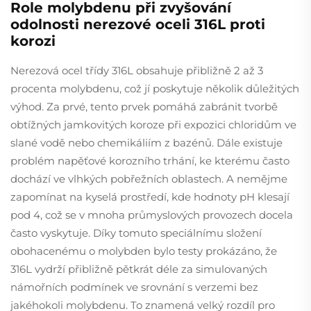
Role molybdenu při zvyšování
odolnosti nerezové oceli 316L proti
korozi
Nerezová ocel třídy 316L obsahuje přibližně 2 až 3
procenta molybdenu, což jí poskytuje několik důležitých
výhod. Za prvé, tento prvek pomáhá zabránit tvorbě
obtížných jamkovitých koroze při expozici chloridům ve
slané vodě nebo chemikáliím z bazénů. Dále existuje
problém napěťové korozního trhání, ke kterému často
dochází ve vlhkých pobřežních oblastech. A nemějme
zapomínat na kyselá prostředí, kde hodnoty pH klesají
pod 4, což se v mnoha průmyslových provozech docela
často vyskytuje. Díky tomuto speciálnímu složení
obohacenému o molybden bylo testy prokázáno, že
316L vydrží přibližně pětkrát déle za simulovaných
námořních podmínek ve srovnání s verzemi bez
jakéhokoli molybdenu. To znamená velký rozdíl pro