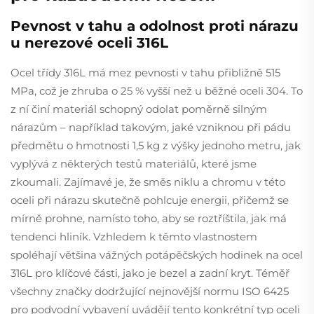
Pevnost v tahu a odolnost proti nárazu
u nerezové oceli 316L
Ocel třídy 316L má mez pevnosti v tahu přibližně 515
MPa, což je zhruba o 25 % vyšší než u běžné oceli 304. To
z ní činí materiál schopný odolat poměrně silným
nárazům – například takovým, jaké vzniknou při pádu
předmětu o hmotnosti 1,5 kg z výšky jednoho metru, jak
vyplývá z některých testů materiálů, které jsme
zkoumali. Zajímavé je, že směs niklu a chromu v této
oceli při nárazu skutečně pohlcuje energii, přičemž se
mírně prohne, namísto toho, aby se roztříštila, jak má
tendenci hliník. Vzhledem k těmto vlastnostem
spoléhají většina vážných potápěčských hodinek na ocel
316L pro klíčové části, jako je bezel a zadní kryt. Téměř
všechny značky dodržující nejnovější normu ISO 6425
pro podvodní vybavení uvádějí tento konkrétní typ oceli