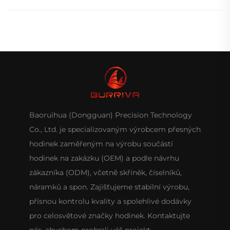
Baoruihua (Dongguan) Precision Technology
Co., Ltd. je specializovaným výrobcem přesných
hodinek zaměřeným na výrobu součástí
hodinek na zakázku (OEM) a podle návrhu
zákazníka (ODM), včetně skříněk, číselníků,
náramků a spon. Zajišťujeme stabilní výrobu,
přísnou kontrolu kvality a spolehlivé dodávky
pro celosvětové značky hodinek. Kontaktujte
nás, abychom probrali váš projekt.