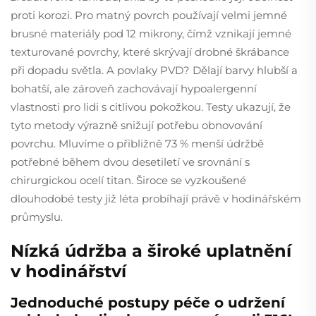
proti korozi. Pro matný povrch používají velmi jemné
brusné materiály pod 12 mikrony, čímž vznikají jemné
texturované povrchy, které skrývají drobné škrábance
při dopadu světla. A povlaky PVD? Dělají barvy hlubší a
bohatší, ale zároveň zachovávají hypoalergenní
vlastnosti pro lidi s citlivou pokožkou. Testy ukazují, že
tyto metody výrazně snižují potřebu obnovování
povrchu. Mluvíme o přibližně 73 % menší údržbě
potřebné během dvou desetiletí ve srovnání s
chirurgickou ocelí titan. Široce se vyzkoušené
dlouhodobé testy již léta probíhají právě v hodinářském
průmyslu.
Nízká údržba a široké uplatnění
v hodinářství
Jednoduché postupy péče o udržení