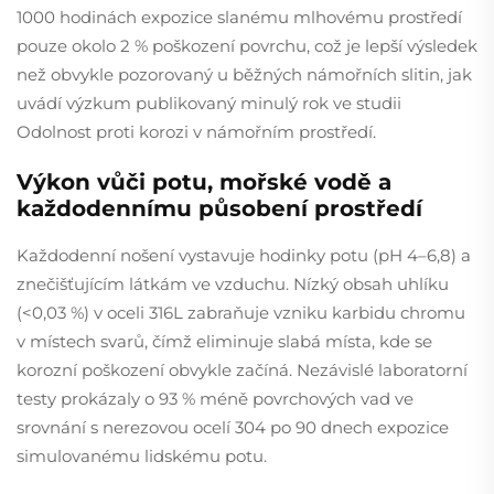
1000 hodinách expozice slanému mlhovému prostředí
pouze okolo 2 % poškození povrchu, což je lepší výsledek
než obvykle pozorovaný u běžných námořních slitin, jak
uvádí výzkum publikovaný minulý rok ve studii
Odolnost proti korozi v námořním prostředí.
Výkon vůči potu, mořské vodě a
každodennímu působení prostředí
Každodenní nošení vystavuje hodinky potu (pH 4–6,8) a
znečišťujícím látkám ve vzduchu. Nízký obsah uhlíku
(<0,03 %) v oceli 316L zabraňuje vzniku karbidu chromu
v místech svarů, čímž eliminuje slabá místa, kde se
korozní poškození obvykle začíná. Nezávislé laboratorní
testy prokázaly o 93 % méně povrchových vad ve
srovnání s nerezovou ocelí 304 po 90 dnech expozice
simulovanému lidskému potu.