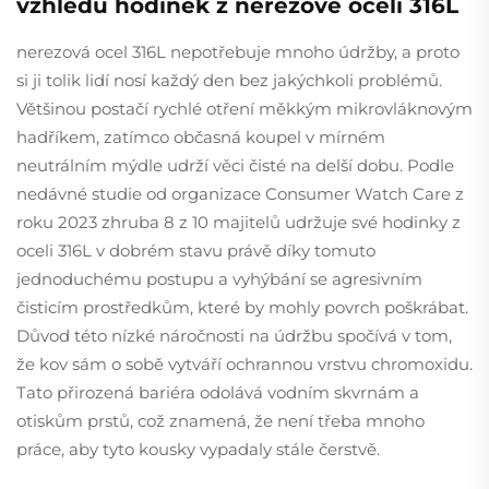
vzhledu hodinek z nerezové oceli 316L
nerezová ocel 316L nepotřebuje mnoho údržby, a proto
si ji tolik lidí nosí každý den bez jakýchkoli problémů.
Většinou postačí rychlé otření měkkým mikrovláknovým
hadříkem, zatímco občasná koupel v mírném
neutrálním mýdle udrží věci čisté na delší dobu. Podle
nedávné studie od organizace Consumer Watch Care z
roku 2023 zhruba 8 z 10 majitelů udržuje své hodinky z
oceli 316L v dobrém stavu právě díky tomuto
jednoduchému postupu a vyhýbání se agresivním
čisticím prostředkům, které by mohly povrch poškrábat.
Důvod této nízké náročnosti na údržbu spočívá v tom,
že kov sám o sobě vytváří ochrannou vrstvu chromoxidu.
Tato přirozená bariéra odolává vodním skvrnám a
otiskům prstů, což znamená, že není třeba mnoho
práce, aby tyto kousky vypadaly stále čerstvě.