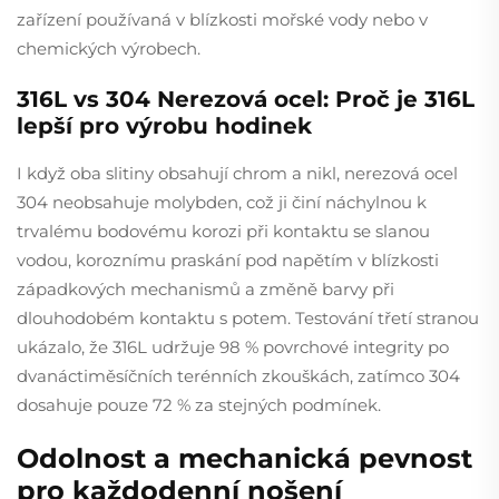
zařízení používaná v blízkosti mořské vody nebo v
chemických výrobech.
316L vs 304 Nerezová ocel: Proč je 316L
lepší pro výrobu hodinek
I když oba slitiny obsahují chrom a nikl, nerezová ocel
304 neobsahuje molybden, což ji činí náchylnou k
trvalému bodovému korozi při kontaktu se slanou
vodou, koroznímu praskání pod napětím v blízkosti
západkových mechanismů a změně barvy při
dlouhodobém kontaktu s potem. Testování třetí stranou
ukázalo, že 316L udržuje 98 % povrchové integrity po
dvanáctiměsíčních terénních zkouškách, zatímco 304
dosahuje pouze 72 % za stejných podmínek.
Odolnost a mechanická pevnost
pro každodenní nošení