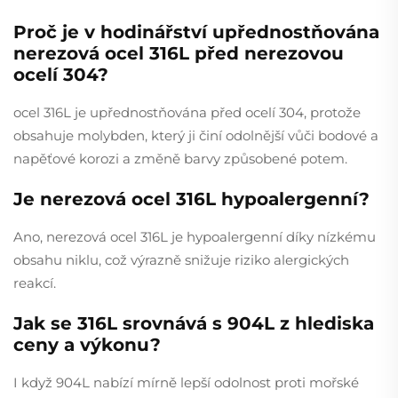
Proč je v hodinářství upřednostňována
nerezová ocel 316L před nerezovou
ocelí 304?
ocel 316L je upřednostňována před ocelí 304, protože
obsahuje molybden, který ji činí odolnější vůči bodové a
napěťové korozi a změně barvy způsobené potem.
Je nerezová ocel 316L hypoalergenní?
Ano, nerezová ocel 316L je hypoalergenní díky nízkému
obsahu niklu, což výrazně snižuje riziko alergických
reakcí.
Jak se 316L srovnává s 904L z hlediska
ceny a výkonu?
I když 904L nabízí mírně lepší odolnost proti mořské