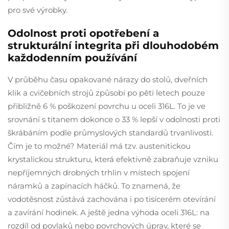
pro své výrobky.
Odolnost proti opotřebení a
strukturální integrita při dlouhodobém
každodenním používání
V průběhu času opakované nárazy do stolů, dveřních
klik a cvičebních strojů způsobí po pěti letech pouze
přibližně 6 % poškození povrchu u oceli 316L. To je ve
srovnání s titanem dokonce o 33 % lepší v odolnosti proti
škrábáním podle průmyslových standardů trvanlivosti.
Čím je to možné? Materiál má tzv. austenitickou
krystalickou strukturu, která efektivně zabraňuje vzniku
nepříjemných drobných trhlin v místech spojení
náramků a zapínacích háčků. To znamená, že
vodotěsnost zůstává zachována i po tisícerém otevírání
a zavírání hodinek. A ještě jedna výhoda oceli 316L: na
rozdíl od povlaků nebo povrchových úprav, které se