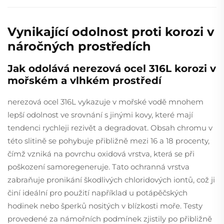
Vynikající odolnost proti korozi v
náročných prostředích
Jak odolává nerezová ocel 316L korozi v
mořském a vlhkém prostředí
nerezová ocel 316L vykazuje v mořské vodě mnohem
lepší odolnost ve srovnání s jinými kovy, které mají
tendenci rychleji rezivět a degradovat. Obsah chromu v
této slitině se pohybuje přibližně mezi 16 a 18 procenty,
čímž vzniká na povrchu oxidová vrstva, která se při
poškození samoregeneruje. Tato ochranná vrstva
zabraňuje pronikání škodlivých chloridových iontů, což ji
činí ideální pro použití například u potápěčských
hodinek nebo šperků nositých v blízkosti moře. Testy
provedené za námořních podmínek zjistily po přibližně