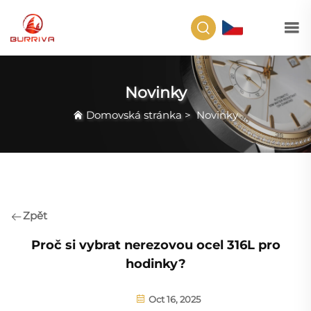
CS
Novinky
Domovská stránka
>
Novinky
Zpět
Proč si vybrat nerezovou ocel 316L pro
hodinky?
Oct 16, 2025