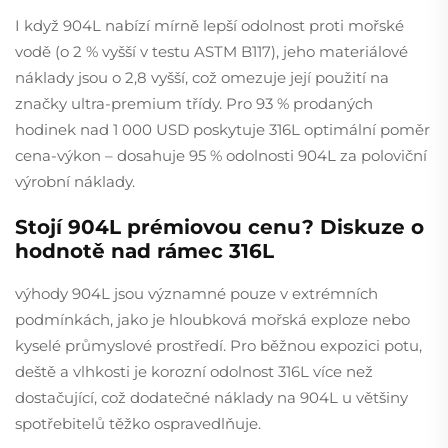
I když 904L nabízí mírně lepší odolnost proti mořské
vodě (o 2 % vyšší v testu ASTM B117), jeho materiálové
náklady jsou o 2,8 vyšší, což omezuje její použití na
značky ultra-premium třídy. Pro 93 % prodaných
hodinek nad 1 000 USD poskytuje 316L optimální poměr
cena-výkon – dosahuje 95 % odolnosti 904L za poloviční
výrobní náklady.
Stojí 904L prémiovou cenu? Diskuze o
hodnotě nad rámec 316L
výhody 904L jsou významné pouze v extrémních
podmínkách, jako je hloubková mořská exploze nebo
kyselé průmyslové prostředí. Pro běžnou expozici potu,
deště a vlhkosti je korozní odolnost 316L více než
dostačující, což dodatečné náklady na 904L u většiny
spotřebitelů těžko ospravedlňuje.