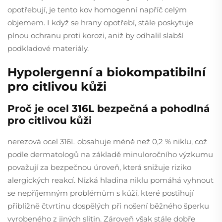
opotřebují, je tento kov homogenní napříč celým
objemem. I když se hrany opotřebí, stále poskytuje
plnou ochranu proti korozi, aniž by odhalil slabší
podkladové materiály.
Hypolergenní a biokompatibilní
pro citlivou kůži
Proč je ocel 316L bezpečná a pohodlná
pro citlivou kůži
nerezová ocel 316L obsahuje méně než 0,2 % niklu, což
podle dermatologů na základě minuloročního výzkumu
považují za bezpečnou úroveň, která snižuje riziko
alergických reakcí. Nízká hladina niklu pomáhá vyhnout
se nepříjemným problémům s kůží, které postihují
přibližně čtvrtinu dospělých při nošení běžného šperku
vyrobeného z jiných slitin. Zároveň však stále dobře