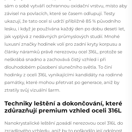
sám o sobě vytváří ochrannou oxidační vrstvu, místo aby
závisel na povlacích, které se časem odlupují. Testy
ukazují, že tato ocel si udrží přibližně 85 % původního
lesku, i když je používána každý den po dobu deseti let,
jak vyplývá z nedávných průmyslových studií. Mnohé
luxusní značky hodinek volí pro zadní kryty korpusu a
články náramků právě nerezovou ocel 316L, protože se
neškrábá snadno a zachovává čistý vzhled i při
dlouhodobém působení slunečního světla. To činí
hodinky z oceli 316L vynikajícími kandidáty na rodinné
památky, které mohou přetrvat po generace, aniž by
ztratily svůj vizuální šarm.
Techniky leštění a dokončování, které
zdůrazňují premium vzhled oceli 316L
Nanokrystalické leštění довádí nerezovou ocel 316L do
zrcadlového vzhledu, aniž by to poškodilo její odolnost