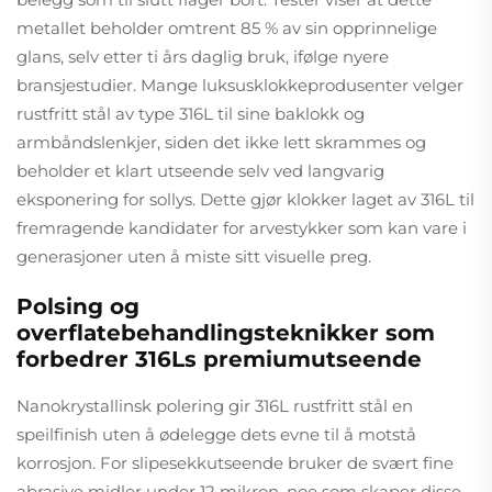
metallet beholder omtrent 85 % av sin opprinnelige
glans, selv etter ti års daglig bruk, ifølge nyere
bransjestudier. Mange luksusklokkeprodusenter velger
rustfritt stål av type 316L til sine baklokk og
armbåndslenkjer, siden det ikke lett skrammes og
beholder et klart utseende selv ved langvarig
eksponering for sollys. Dette gjør klokker laget av 316L til
fremragende kandidater for arvestykker som kan vare i
generasjoner uten å miste sitt visuelle preg.
Polsing og
overflatebehandlingsteknikker som
forbedrer 316Ls premiumutseende
Nanokrystallinsk polering gir 316L rustfritt stål en
speilfinish uten å ødelegge dets evne til å motstå
korrosjon. For slipesekkutseende bruker de svært fine
abrasive midler under 12 mikron, noe som skaper disse