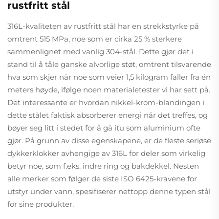
rustfritt stål
316L-kvaliteten av rustfritt stål har en strekkstyrke på
omtrent 515 MPa, noe som er cirka 25 % sterkere
sammenlignet med vanlig 304-stål. Dette gjør det i
stand til å tåle ganske alvorlige støt, omtrent tilsvarende
hva som skjer når noe som veier 1,5 kilogram faller fra én
meters høyde, ifølge noen materialetester vi har sett på.
Det interessante er hvordan nikkel-krom-blandingen i
dette stålet faktisk absorberer energi når det treffes, og
bøyer seg litt i stedet for å gå itu som aluminium ofte
gjør. På grunn av disse egenskapene, er de fleste seriøse
dykkerklokker avhengige av 316L for deler som virkelig
betyr noe, som f.eks. indre ring og bakdekkel. Nesten
alle merker som følger de siste ISO 6425-kravene for
utstyr under vann, spesifiserer nettopp denne typen stål
for sine produkter.