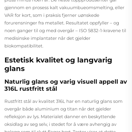
gjennom en prosess kalt vakuumbueomsmelting, eller
VAR for kort, som i praksis fjerner uønskede
forurensninger fra metallet. Resultatet oppfyller – og
noen ganger til og med overgår – ISO 5832-1-kravene til
medisinske implantater når det gjelder
biokompatibilitet.
Estetisk kvalitet og langvarig
glans
Naturlig glans og varig visuell appell av
316L rustfritt stål
Rustfritt stål av kvalitet 316L har en naturlig glans som
overgår både aluminium og titan når det gjelder
refleksjon av lys. Materialet danner en beskyttende
oksidlag av seg selv, i stedet for å være avhengig av
belegg som til slutt flager bort. Tester viser at dette