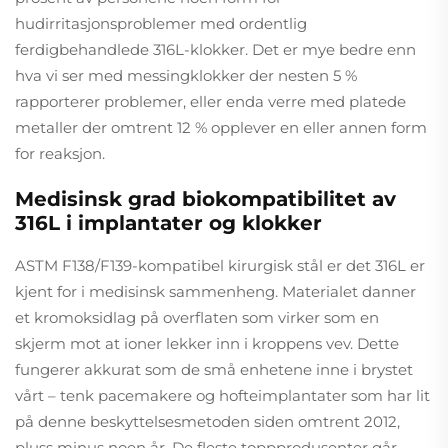
hudirritasjonsproblemer med ordentlig
ferdigbehandlede 316L-klokker. Det er mye bedre enn
hva vi ser med messingklokker der nesten 5 %
rapporterer problemer, eller enda verre med platede
metaller der omtrent 12 % opplever en eller annen form
for reaksjon.
Medisinsk grad biokompatibilitet av
316L i implantater og klokker
ASTM F138/F139-kompatibel kirurgisk stål er det 316L er
kjent for i medisinsk sammenheng. Materialet danner
et kromoksidlag på overflaten som virker som en
skjerm mot at ioner lekker inn i kroppens vev. Dette
fungerer akkurat som de små enhetene inne i brystet
vårt – tenk pacemakere og hofteimplantater som har lit
på denne beskyttelsesmetoden siden omtrent 2012,
pluss minus noen år. De fleste toppprodusenter går