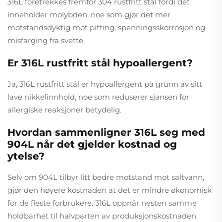
316L foretrekkes fremfor 304 rustfritt stål fordi det
inneholder molybden, noe som gjør det mer
motstandsdyktig mot pitting, spenningsskorrosjon og
misfarging fra svette.
Er 316L rustfritt stål hypoallergent?
Ja, 316L rustfritt stål er hypoallergent på grunn av sitt
lave nikkelinnhold, noe som reduserer sjansen for
allergiske reaksjoner betydelig.
Hvordan sammenligner 316L seg med
904L når det gjelder kostnad og
ytelse?
Selv om 904L tilbyr litt bedre motstand mot saltvann,
gjør den høyere kostnaden at det er mindre økonomisk
for de fleste forbrukere. 316L oppnår nesten samme
holdbarhet til halvparten av produksjonskostnaden.