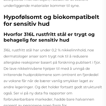
underliggende materialer kommer til syne.
Hypofølsomt og biokompatibelt
for sensitiv hud
Hvorfor 316L rustfritt stål er trygt og
behagelig for sensitiv hud
316L rustfritt stål har under 0,2 % nikkelinnhold, noe
dermatologer anser som trygt nok til å redusere
allergiske reaksjoner basert på forskning publisert i fjor.
De lave nikkelnivåene hjelper til med å unngå de
irriterende hudproblemene som omtrent en fjerdedel
av voksne får når de bærer vanlig smykker laget av
andre legeringer. Og det holder fortsatt godt strukturelt
også. Ser vi på ny data fra rapporter om
forbrukerbarbare markeder, hadde bare halvannen
prosent av personene noen form for