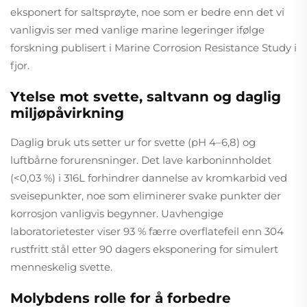
eksponert for saltsprøyte, noe som er bedre enn det vi
vanligvis ser med vanlige marine legeringer ifølge
forskning publisert i Marine Corrosion Resistance Study i
fjor.
Ytelse mot svette, saltvann og daglig
miljøpåvirkning
Daglig bruk uts setter ur for svette (pH 4–6,8) og
luftbårne forurensninger. Det lave karboninnholdet
(<0,03 %) i 316L forhindrer dannelse av kromkarbid ved
sveisepunkter, noe som eliminerer svake punkter der
korrosjon vanligvis begynner. Uavhengige
laboratorietester viser 93 % færre overflatefeil enn 304
rustfritt stål etter 90 dagers eksponering for simulert
menneskelig svette.
Molybdens rolle for å forbedre