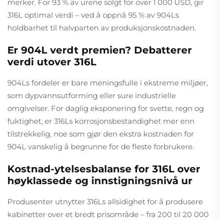
merker. For 93 % av urene solgt for over 1 000 USD, gir
316L optimal verdi – ved å oppnå 95 % av 904Ls
holdbarhet til halvparten av produksjonskostnaden.
Er 904L verdt premien? Debatterer
verdi utover 316L
904Ls fordeler er bare meningsfulle i ekstreme miljøer,
som dypvannsutforming eller sure industrielle
omgivelser. For daglig eksponering for svette, regn og
fuktighet, er 316Ls korrosjonsbestandighet mer enn
tilstrekkelig, noe som gjør den ekstra kostnaden for
904L vanskelig å begrunne for de fleste forbrukere.
Kostnad-ytelsesbalanse for 316L over
høyklassede og innstigningsnivå ur
Produsenter utnytter 316Ls allsidighet for å produsere
kabinetter over et bredt prisområde – fra 200 til 20 000