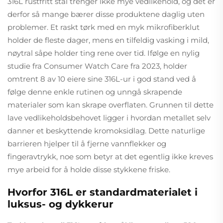
316L rustfritt stål trenger ikke mye vedlikehold, og det er
derfor så mange bærer disse produktene daglig uten
problemer. Et raskt tørk med en myk mikrofiberklut
holder de fleste dager, mens en tilfeldig vasking i mild,
nøytral såpe holder ting rene over tid. Ifølge en nylig
studie fra Consumer Watch Care fra 2023, holder
omtrent 8 av 10 eiere sine 316L-ur i god stand ved å
følge denne enkle rutinen og unngå skrapende
materialer som kan skrape overflaten. Grunnen til dette
lave vedlikeholdsbehovet ligger i hvordan metallet selv
danner et beskyttende kromoksidlag. Dette naturlige
barrieren hjelper til å fjerne vannflekker og
fingeravtrykk, noe som betyr at det egentlig ikke kreves
mye arbeid for å holde disse stykkene friske.
Hvorfor 316L er standardmaterialet i
luksus- og dykkerur