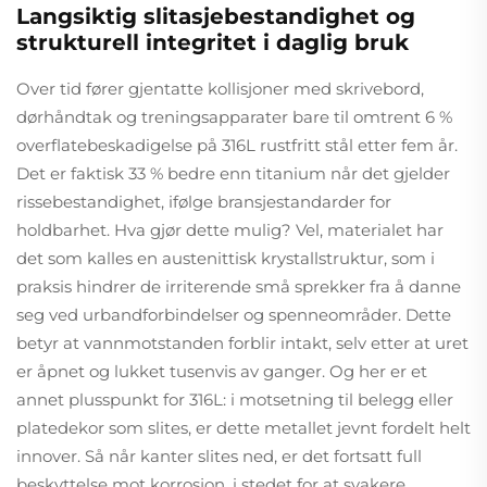
Langsiktig slitasjebestandighet og
strukturell integritet i daglig bruk
Over tid fører gjentatte kollisjoner med skrivebord,
dørhåndtak og treningsapparater bare til omtrent 6 %
overflatebeskadigelse på 316L rustfritt stål etter fem år.
Det er faktisk 33 % bedre enn titanium når det gjelder
rissebestandighet, ifølge bransjestandarder for
holdbarhet. Hva gjør dette mulig? Vel, materialet har
det som kalles en austenittisk krystallstruktur, som i
praksis hindrer de irriterende små sprekker fra å danne
seg ved urbandforbindelser og spenneområder. Dette
betyr at vannmotstanden forblir intakt, selv etter at uret
er åpnet og lukket tusenvis av ganger. Og her er et
annet plusspunkt for 316L: i motsetning til belegg eller
platedekor som slites, er dette metallet jevnt fordelt helt
innover. Så når kanter slites ned, er det fortsatt full
beskyttelse mot korrosjon, i stedet for at svakere