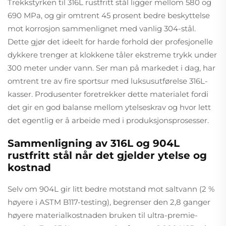
Trekkstyrken til 316L rustfritt stål ligger mellom 580 og
690 MPa, og gir omtrent 45 prosent bedre beskyttelse
mot korrosjon sammenlignet med vanlig 304-stål.
Dette gjør det ideelt for harde forhold der profesjonelle
dykkere trenger at klokkene tåler ekstreme trykk under
300 meter under vann. Ser man på markedet i dag, har
omtrent tre av fire sportsur med luksusutførelse 316L-
kasser. Produsenter foretrekker dette materialet fordi
det gir en god balanse mellom ytelseskrav og hvor lett
det egentlig er å arbeide med i produksjonsprosesser.
Sammenligning av 316L og 904L
rustfritt stål når det gjelder ytelse og
kostnad
Selv om 904L gir litt bedre motstand mot saltvann (2 %
høyere i ASTM B117-testing), begrenser den 2,8 ganger
høyere materialkostnaden bruken til ultra-premie-