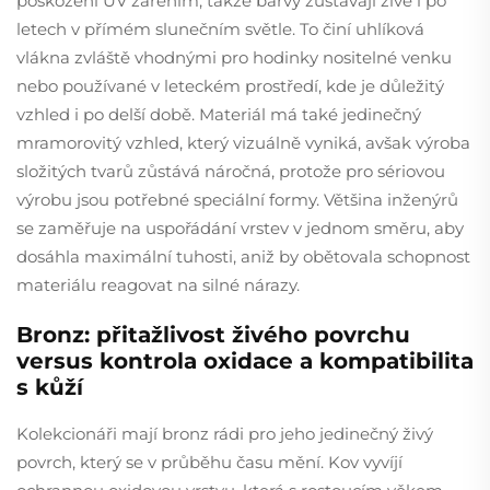
poškození UV zářením, takže barvy zůstávají živé i po
letech v přímém slunečním světle. To činí uhlíková
vlákna zvláště vhodnými pro hodinky nositelné venku
nebo používané v leteckém prostředí, kde je důležitý
vzhled i po delší době. Materiál má také jedinečný
mramorovitý vzhled, který vizuálně vyniká, avšak výroba
složitých tvarů zůstává náročná, protože pro sériovou
výrobu jsou potřebné speciální formy. Většina inženýrů
se zaměřuje na uspořádání vrstev v jednom směru, aby
dosáhla maximální tuhosti, aniž by obětovala schopnost
materiálu reagovat na silné nárazy.
Bronz: přitažlivost živého povrchu
versus kontrola oxidace a kompatibilita
s kůží
Kolekcionáři mají bronz rádi pro jeho jedinečný živý
povrch, který se v průběhu času mění. Kov vyvíjí