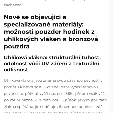
zacházení.
Nově se objevující a
specializované materiály:
možnosti pouzder hodinek z
uhlíkových vláken a bronzová
pouzdra
Uhlíková vlákna: strukturální tuhost,
odolnost vůči UV záření a texturální
odlišnost
Uhlíková vlákna jsou známá svou úžasnou pevností v
poměru k hmotnosti. Kované verze vydrží tahovou
pevnost až pětkrát vyšší než ocel 316L, přitom však váží
pouze přibližně 30 % této oceli. Způsob, jakým jsou tato
vlákna splétána, jim uděluje přirozenou odolnost vůči