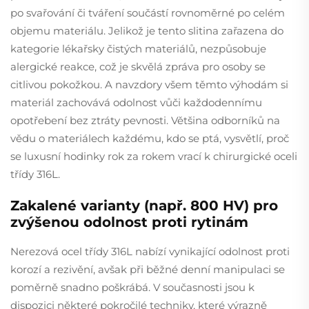
po svařování či tváření součástí rovnoměrné po celém
objemu materiálu. Jelikož je tento slitina zařazena do
kategorie lékařsky čistých materiálů, nezpůsobuje
alergické reakce, což je skvělá zpráva pro osoby se
citlivou pokožkou. A navzdory všem těmto výhodám si
materiál zachovává odolnost vůči každodennímu
opotřebení bez ztráty pevnosti. Většina odborníků na
vědu o materiálech každému, kdo se ptá, vysvětlí, proč
se luxusní hodinky rok za rokem vrací k chirurgické oceli
třídy 316L.
Zakalené varianty (např. 800 HV) pro
zvýšenou odolnost proti rytinám
Nerezová ocel třídy 316L nabízí vynikající odolnost proti
korozí a rezivění, avšak při běžné denní manipulaci se
poměrně snadno poškrábá. V současnosti jsou k
dispozici některé pokročilé techniky, které výrazně