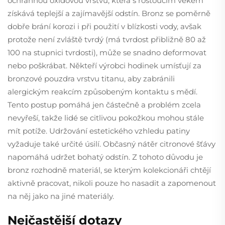
ochrannou oxidovou vrstvu, která s rostoucím věkem
získává teplejší a zajímavější odstín. Bronz se poměrně
dobře brání korozi i při použití v blízkosti vody, avšak
protože není zvláště tvrdý (má tvrdost přibližně 80 až
100 na stupnici tvrdosti), může se snadno deformovat
nebo poškrábat. Někteří výrobci hodinek umísťují za
bronzové pouzdra vrstvu titanu, aby zabránili
alergickým reakcím způsobeným kontaktu s mědí.
Tento postup pomáhá jen částečně a problém zcela
nevyřeší, takže lidé se citlivou pokožkou mohou stále
mít potíže. Udržování estetického vzhledu patiny
vyžaduje také určité úsilí. Občasný nátěr citronové šťávy
napomáhá udržet bohatý odstín. Z tohoto důvodu je
bronz rozhodně materiál, se kterým kolekcionáři chtějí
aktivně pracovat, nikoli pouze ho nasadit a zapomenout
na něj jako na jiné materiály.
Nejčastější dotazy