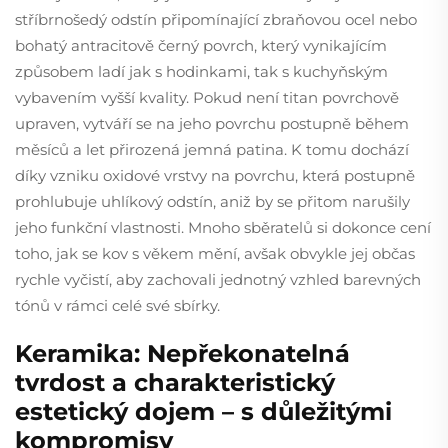
stříbrnošedý odstín připomínající zbraňovou ocel nebo
bohatý antracitově černý povrch, který vynikajícím
způsobem ladí jak s hodinkami, tak s kuchyňským
vybavením vyšší kvality. Pokud není titan povrchově
upraven, vytváří se na jeho povrchu postupně během
měsíců a let přirozená jemná patina. K tomu dochází
díky vzniku oxidové vrstvy na povrchu, která postupně
prohlubuje uhlíkový odstín, aniž by se přitom narušily
jeho funkční vlastnosti. Mnoho sběratelů si dokonce cení
toho, jak se kov s věkem mění, avšak obvykle jej občas
rychle vyčistí, aby zachovali jednotný vzhled barevných
tónů v rámci celé své sbírky.
Keramika: Nepřekonatelná
tvrdost a charakteristický
estetický dojem – s důležitými
kompromisy