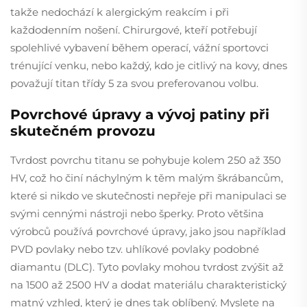
takže nedochází k alergickým reakcím i při
každodenním nošení. Chirurgové, kteří potřebují
spolehlivé vybavení během operací, vážní sportovci
trénující venku, nebo každý, kdo je citlivý na kovy, dnes
považují titan třídy 5 za svou preferovanou volbu.
Povrchové úpravy a vývoj patiny při
skutečném provozu
Tvrdost povrchu titanu se pohybuje kolem 250 až 350
HV, což ho činí náchylným k těm malým škrábancům,
které si nikdo ve skutečnosti nepřeje při manipulaci se
svými cennými nástroji nebo šperky. Proto většina
výrobců používá povrchové úpravy, jako jsou například
PVD povlaky nebo tzv. uhlíkové povlaky podobné
diamantu (DLC). Tyto povlaky mohou tvrdost zvýšit až
na 1500 až 2500 HV a dodat materiálu charakteristický
matný vzhled, který je dnes tak oblíbený. Myslete na