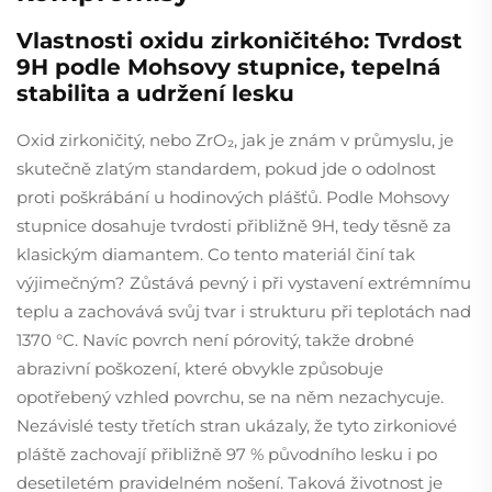
Vlastnosti oxidu zirkoničitého: Tvrdost
9H podle Mohsovy stupnice, tepelná
stabilita a udržení lesku
Oxid zirkoničitý, nebo ZrO₂, jak je znám v průmyslu, je
skutečně zlatým standardem, pokud jde o odolnost
proti poškrábání u hodinových plášťů. Podle Mohsovy
stupnice dosahuje tvrdosti přibližně 9H, tedy těsně za
klasickým diamantem. Co tento materiál činí tak
výjimečným? Zůstává pevný i při vystavení extrémnímu
teplu a zachovává svůj tvar i strukturu při teplotách nad
1370 °C. Navíc povrch není pórovitý, takže drobné
abrazivní poškození, které obvykle způsobuje
opotřebený vzhled povrchu, se na něm nezachycuje.
Nezávislé testy třetích stran ukázaly, že tyto zirkoniové
pláště zachovají přibližně 97 % původního lesku i po
desetiletém pravidelném nošení. Taková životnost je