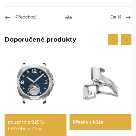
Předchozí
Další
Vše
Doporučené produkty
Přezka z kůže
pouzdro z 925‰
běžného stříbra