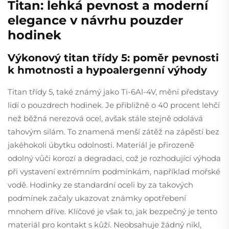
Titan: lehká pevnost a moderní
elegance v návrhu pouzder
hodinek
Výkonový titan třídy 5: poměr pevnosti
k hmotnosti a hypoalergenní výhody
Titan třídy 5, také známý jako Ti-6Al-4V, mění představy
lidí o pouzdrech hodinek. Je přibližně o 40 procent lehčí
než běžná nerezová ocel, avšak stále stejně odolává
tahovým silám. To znamená menší zátěž na zápěstí bez
jakéhokoli úbytku odolnosti. Materiál je přirozeně
odolný vůči korozí a degradaci, což je rozhodující výhoda
při vystavení extrémním podmínkám, například mořské
vodě. Hodinky ze standardní oceli by za takových
podmínek začaly ukazovat známky opotřebení
mnohem dříve. Klíčové je však to, jak bezpečný je tento
materiál pro kontakt s kůží. Neobsahuje žádný nikl,