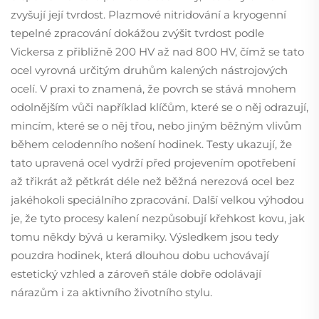
zvyšují její tvrdost. Plazmové nitridování a kryogenní
tepelné zpracování dokážou zvýšit tvrdost podle
Vickersa z přibližně 200 HV až nad 800 HV, čímž se tato
ocel vyrovná určitým druhům kalených nástrojových
ocelí. V praxi to znamená, že povrch se stává mnohem
odolnějším vůči například klíčům, které se o něj odrazují,
mincím, které se o něj třou, nebo jiným běžným vlivům
během celodenního nošení hodinek. Testy ukazují, že
tato upravená ocel vydrží před projevením opotřebení
až třikrát až pětkrát déle než běžná nerezová ocel bez
jakéhokoli speciálního zpracování. Další velkou výhodou
je, že tyto procesy kalení nezpůsobují křehkost kovu, jak
tomu někdy bývá u keramiky. Výsledkem jsou tedy
pouzdra hodinek, která dlouhou dobu uchovávají
estetický vzhled a zároveň stále dobře odolávají
nárazům i za aktivního životního stylu.