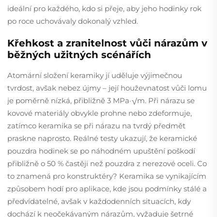
ideální pro každého, kdo si přeje, aby jeho hodinky rok
po roce uchovávaly dokonalý vzhled.
Křehkost a zranitelnost vůči nárazům v
běžných užitných scénářích
Atomární složení keramiky jí uděluje výjimečnou
tvrdost, avšak nebez újmy – její houževnatost vůči lomu
je poměrně nízká, přibližně 3 MPa·√m. Při nárazu se
kovové materiály obvykle prohne nebo zdeformuje,
zatímco keramika se při nárazu na tvrdý předmět
praskne naprosto. Reálné testy ukazují, že keramické
pouzdra hodinek se po náhodném upuštění poškodí
přibližně o 50 % častěji než pouzdra z nerezové oceli. Co
to znamená pro konstruktéry? Keramika se vynikajícím
způsobem hodí pro aplikace, kde jsou podmínky stálé a
předvídatelné, avšak v každodenních situacích, kdy
dochází k neočekávaným nárazům, vyžaduje šetrné