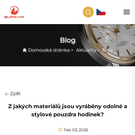
CS
Blog
Domovská stránka
>
Aktuality
>
Blog
Zpět
Z jakých materiálů jsou vyráběny odolné a
stylové pouzdra hodinek?
Feb 03, 2026