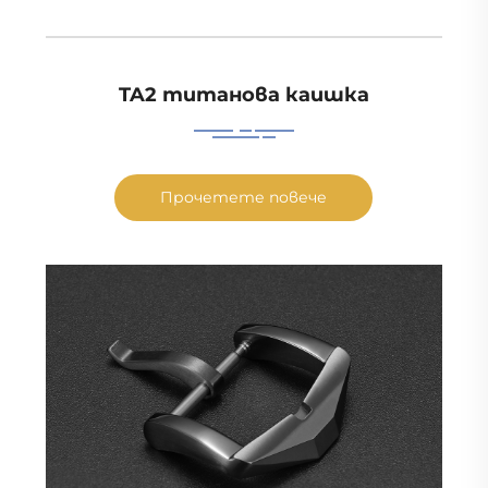
TA2 титанова каишка
Прочетете повече