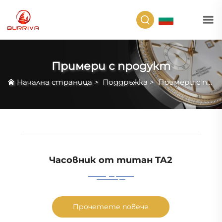
BG
Примери с продукт
Начална страница
>
Поддръжка
>
Примери с продукт
Часовник от титан TA2
Прочетете повече