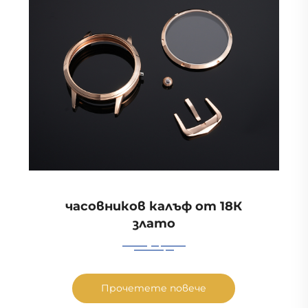
часовников калъф от 18К
злато
Прочетете повече