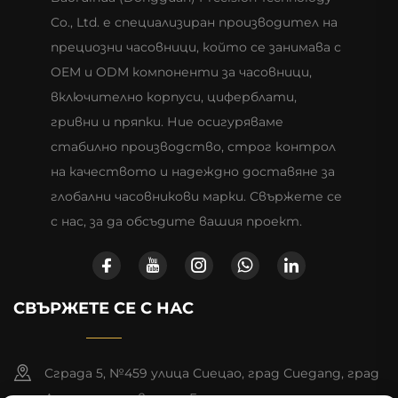
Co., Ltd. е специализиран производител на
прециозни часовници, който се занимава с
OEM и ODM компоненти за часовници,
включително корпуси, циферблати,
гривни и пряпки. Ние осигуряваме
стабилно производство, строг контрол
на качеството и надеждно доставяне за
глобални часовникови марки. Свържете се
с нас, за да обсъдите вашия проект.
СВЪРЖЕТЕ СЕ С НАС
Сграда 5, №459 улица Сиецао, град Сиеgang, град
Донггуан, провинция Гуандун