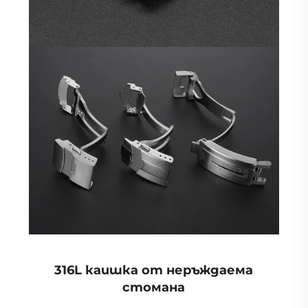
316L каишка от неръждаема
стомана