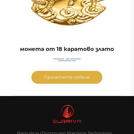
монета от 18 каратово злато
Прочетете повече
Baoruihua (Dongguan) Precision Technology