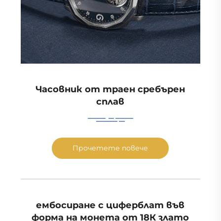
Часовник от траен сребърен
сплав
Прочетете повече
ембосиране с циферблат във
форма на монета от 18К злато