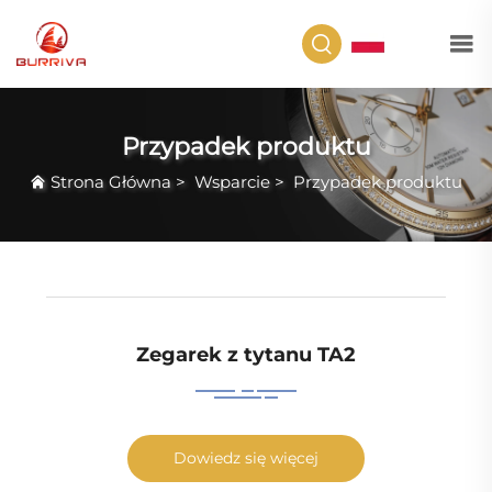
PL
Przypadek produktu
Strona Główna
>
Wsparcie
>
Przypadek produktu
Zegarek z tytanu TA2
Dowiedz się więcej