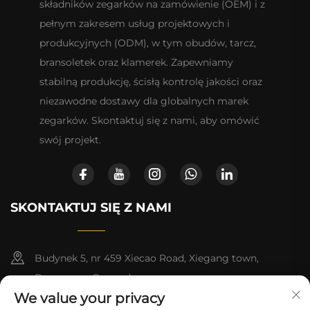
składników zegarków na zamówienie (OEM) i z
pełnym zakresem usług projektowych i
produkcyjnych (ODM), w tym obudów, tarcz,
bransoletek oraz klamerek. Zapewniamy
stabilną produkcję, ścisłą kontrolę jakości oraz
niezawodne dostawy dla globalnych marek
zegarków. Skontaktuj się z nami, aby omówić
swój projekt.
SKONTAKTUJ SIĘ Z NAMI
Budynek 5, nr 459 Xiecao Road, Xiegang town,
Dongguan, Guangdong
We value your privacy
+852-8402 6198