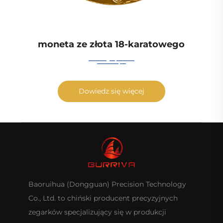
moneta ze złota 18-karatowego
Dowiedz się więcej
Baoruihua (Dongguan) Precision Technology
Co., Ltd. to chiński producent precyzyjnych
zegarków specjalizujący się w produkcji