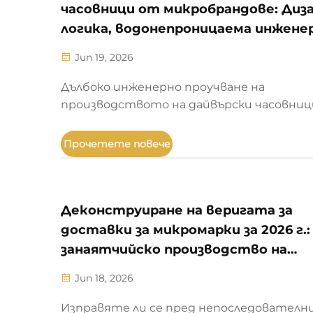
часовници от микробрандове: Диз
логика, водонепроницаема инжене
конструкция, материали и
Jun 19, 2026
реалността на производството п
поръчка (OEM)
Дълбоко инженерно проучване на
производството на дайвърски часовниц
микробрандове. Изследване на
деформацията на кристала под налягане
Прочетете повече
металургията на титановата и
бронзовата обработка, както и механи
на идеалното щракане на въртящата с
ципа.
Деконструиране на веригата за
доставки за микромарки за 2026 г.:
занаятчийско производство на
висококачествени корпуси и
Jun 18, 2026
циферблати за часовници и подбор
OEM партньори
Изправяте ли се пред непоследователн