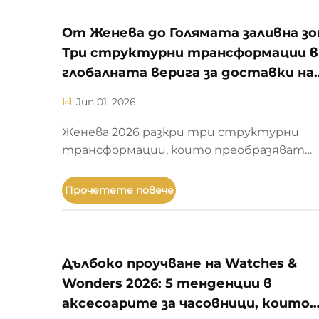
естествени камъни чрез високоточни
OEM/ODM производствени процеси.
От Женева до Голямата заливна зо
Три структурни трансформации в
глобалната верига за доставки на
часовници, разкрити от Watch
Jun 01, 2026
Женева 2026 разкри три структурни
трансформации, които преобразяват
производството на люксозни часовници
материали, занаятчийство и носители 
Прочетете повече
стойност. Разберете как доставчицит
Голямата заливна зона, като BURRIVA,
осигуряват бързо и съответстващо на
изискванията мащабиране. Заявете
Дълбоко проучване на Watches &
информация за доставчиците.
Wonders 2026: 5 тенденции в
аксесоарите за часовници, които