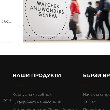
 със
и
НАШИ ПРОДУКТИ
БЪРЗИ В
Корпус на часовник
Начална стр
 Ltd. е
Циферблат на часовник
За Нас
Компоненти от Скъпи Метали
Продукти