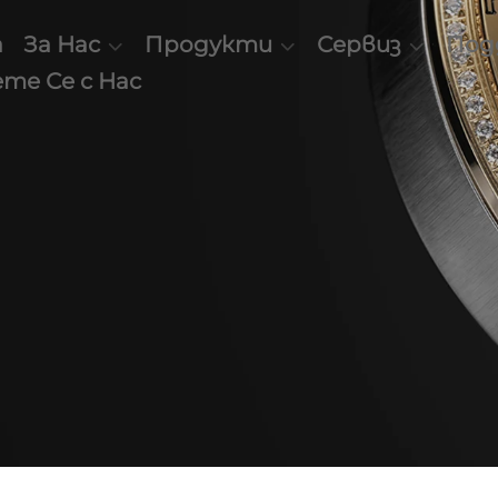
а
За Нас
Продукти
Сервиз
Под
те Се с Нас