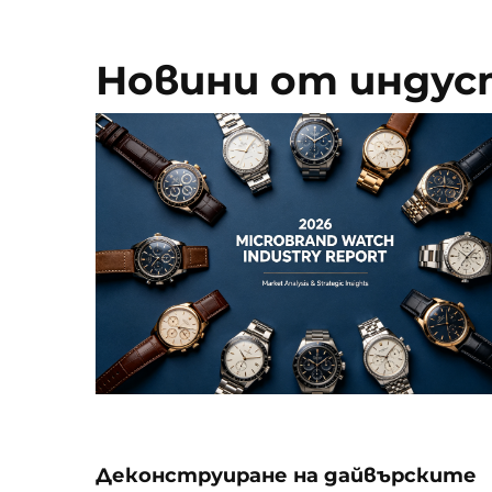
Новини от инду
Деконструиране на дайвърските