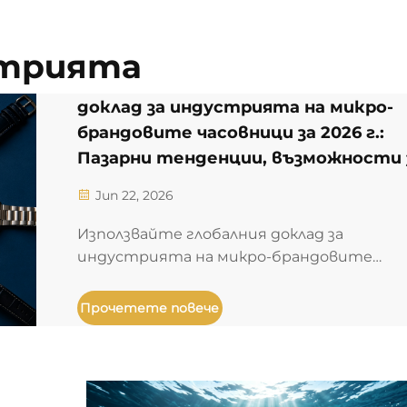
стрията
доклад за индустрията на микро-
брандовите часовници за 2026 г.:
Пазарни тенденции, възможности 
растеж и конкурентна среда
Jun 22, 2026
Използвайте глобалния доклад за
индустрията на микро-брандовите
часовници за 2026 г. Открийте
еволюиращите динамики на директнат
Прочетете повече
към потребител (D2C) бизнес-модел,
новите тенденции в продуктното
позициониране и стратегическите
промени към интеграция на веригата за