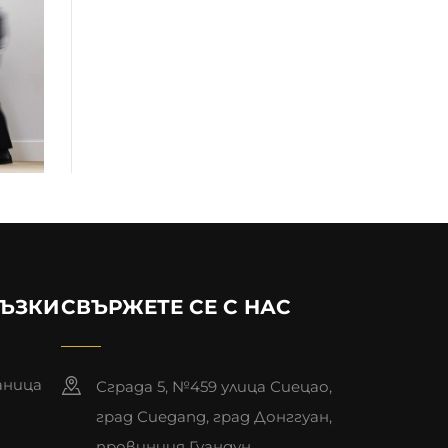
РЪЗКИ
СВЪРЖЕТЕ СЕ С НАС
аница
Сграда 5, №459 улица Сиецао,
град Сиеgang, град Донггуан,
провинция Гуандун