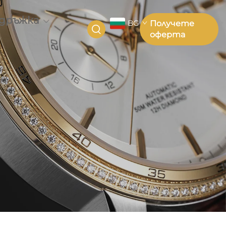
дръжка
BG
Получете
оферта