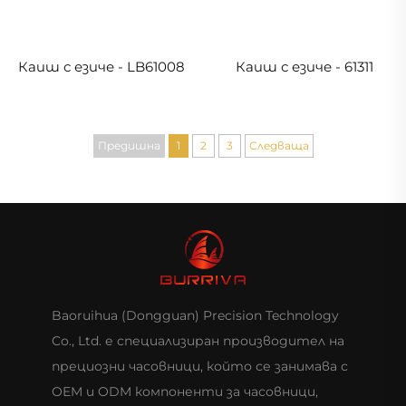
Каиш с езиче - LB61008
Каиш с езиче - 61311
Предишна
1
2
3
Следваща
Baoruihua (Dongguan) Precision Technology
Co., Ltd. е специализиран производител на
прециозни часовници, който се занимава с
OEM и ODM компоненти за часовници,