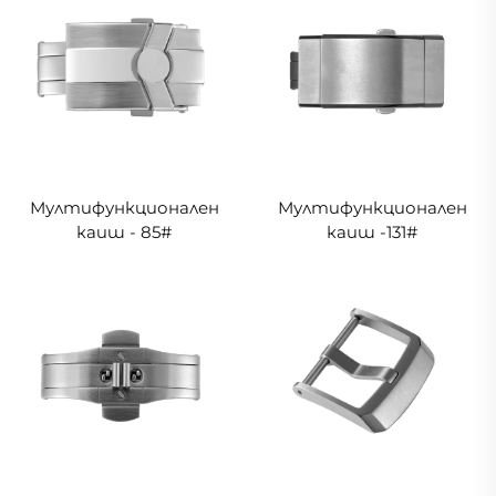
Мултифункционален
Мултифункционален
каиш - 85#
каиш -131#