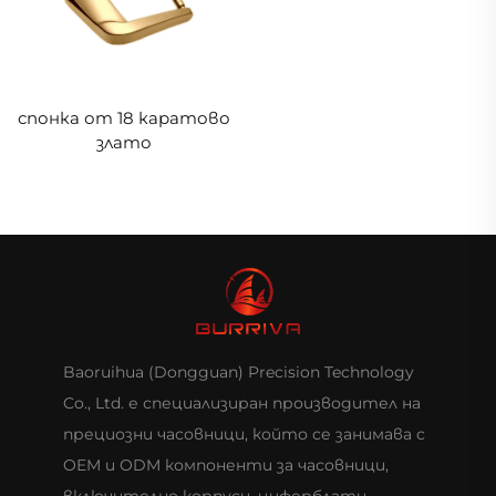
спонка от 18 каратово
злато
Baoruihua (Dongguan) Precision Technology
Co., Ltd. е специализиран производител на
прециозни часовници, който се занимава с
OEM и ODM компоненти за часовници,