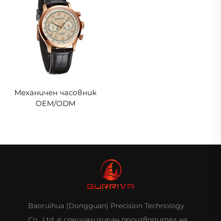
Механичен часовник
OEM/ODM
Baoruihua (Dongguan) Precision Technology
Co., Ltd. е специализиран производител на