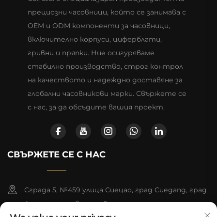
прециозни часовници, който се занимава с
OEM и ODM компоненти за часовници,
включително корпуси, циферблати,
гривни и пряпки. Ние осигуряваме
стабилно производство, строг контрол
на качеството и надеждно доставяне за
глобални часовникови марки. Свържете се
с нас, за да обсъдите вашия проект.
СВЪРЖЕТЕ СЕ С НАС
Сграда 5, №459 улица Сиецао, град Сиеgang, град
Донггуан, провинция Гуандун