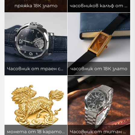
пряжка 18К злато
часовников калъф от 18К злато
Часовник от траен сребърен сплав
часовник от 18К злато
монета от 18 каратово злато
Часовник от титан TA2