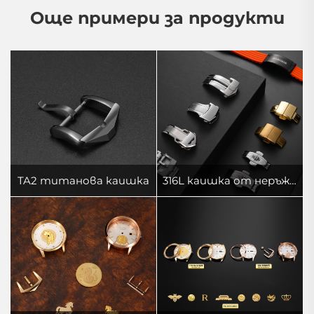
Още примери за продукти
TA2 титанова каишка
316L каишка от неръждаема стомана