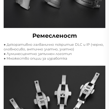
Ремесленост
● Декоративно галванично покритие DLC и IP (черно,
оловносиво, антично златно, златно)
● Луминесцентно запълнен логотип
● Множество опции за изработка