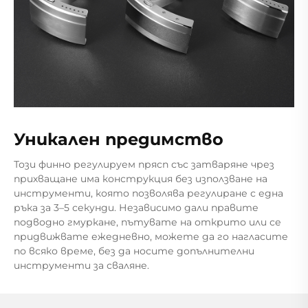
Уникален предимство
Този финно регулируем прясп със затваряне чрез
прихващане има конструкция без използване на
инструменти, която позволява регулиране с една
ръка за 3–5 секунди. Независимо дали правите
подводно гмуркане, пътувате на открито или се
придвижвате ежедневно, можете да го нагласите
по всяко време, без да носите допълнителни
инструменти за сваляне.