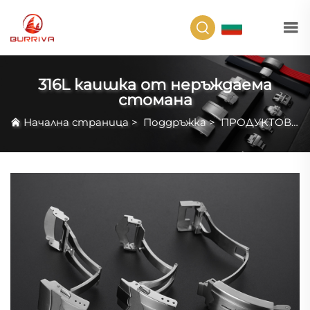
BG
316L каишка от неръждаема
стомана
Начална страница
>
Поддръжка
>
ПРОДУКТОВ СЛУЧАЙ