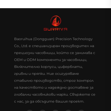
Baoruihua (Dongguan) Precision Technology
Co., Ltd. е специализиран производител на
прециозни часовници, който се занимава с
OEM и ODM компоненти за часовници,
включително корпуси, циферблати,
гривни и пряпки. Ние осигуряваме
стабилно производство, строг контрол
на качеството и надеждно доставяне за
глобални часовникови марки. Свържете се
с нас, за да обсъдите вашия проект.