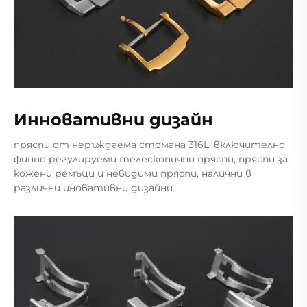
Инновативни дизайн
пряспи от неръждаема стомана 316L, включително
финно регулируеми телескопични пряспи, пряспи за
кожени ремъци и невидими пряспи, налични в
различни иновативни дизайни.