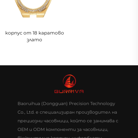
корпус от 18 каратово
злато
Baoruihua (Dongguan) Precision Technology
Co., Ltd. е специализиран производител на
прециозни часовници, който се занимава с
OEM и ODM компоненти за часовници,