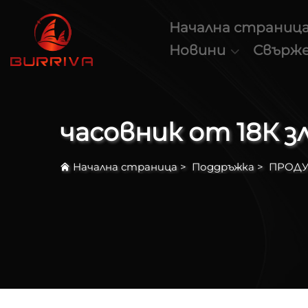
Начална страниц
Новини
Свърже
часовник от 18К 
Начална страница
>
Поддръжка
>
ПРОДУ