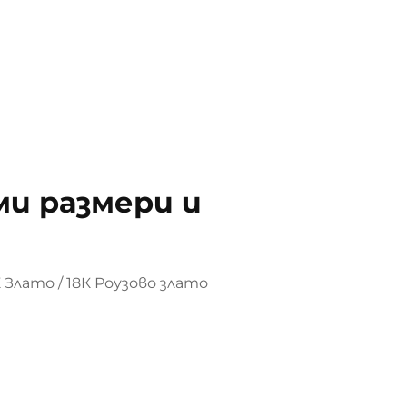
и размери и
 Злато / 18К Роузово злато