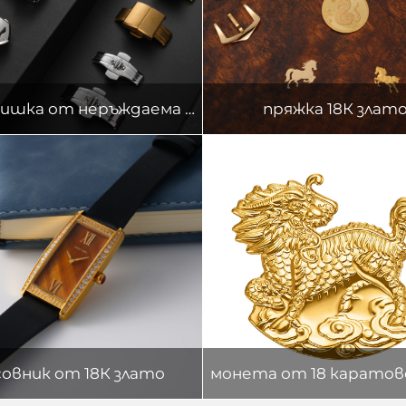
316L каишка от неръждаема стомана
пряжка 18К злат
совник от 18К злато