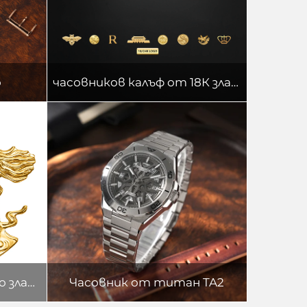
о
часовников калъф от 18К злато
монета от 18 каратово злато
Часовник от титан TA2