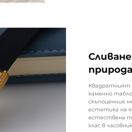
Сливане
природ
Квадратният ч
каменно табло
скъпоценния 
естетика на 
естествена те
клас в часовн