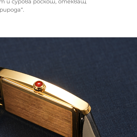
т и сурова роскош, отекващ
рирода“.