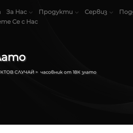
а
За Нас
Продукти
Сервиз
Под
те Се с Нас
злато
КТОВ СЛУЧАЙ
>
часовник от 18К злато