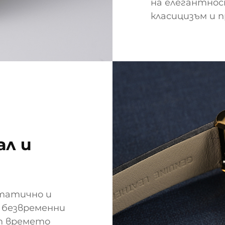
на елегантнос
класицизъм и п
ал и
статично и
 безвременни
т времето