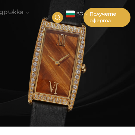
дръжка
BG
Получете
оферта