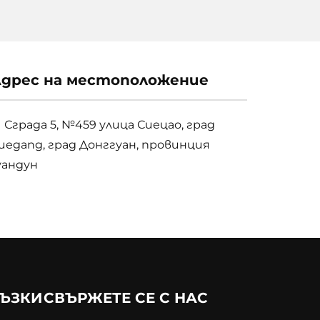
дрес на местоположение
Сграда 5, №459 улица Сиецао, град
иеgang, град Донггуан, провинция
уандун
РЪЗКИ
СВЪРЖЕТЕ СЕ С НАС