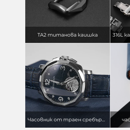
TA2 титанова каишка
Часовник от траен сребърен сплав
ча