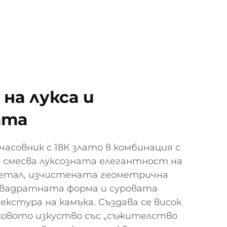
 на лукса и
ата
асовник с 18К злато в комбинация с
 смесва луксозната елегантност на
метал, изчистената геометрична
квадратната форма и суровата
кстура на камъка. Създава се висок
иковото изкуство със „съжителство