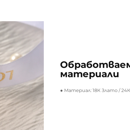
Обработваем
материали
● Материал: 18К Злато / 24К