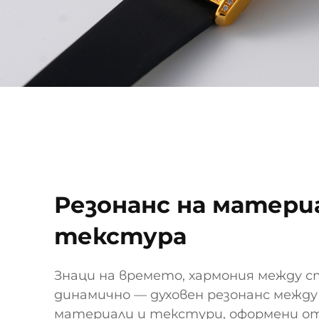
Резонанс на матери
текстура
Знаци на времето, хармония между 
динамично — духовен резонанс между
материали и текстури, оформени о