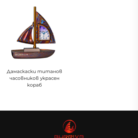
Дамаскаски титанов
часовников украсен
кораб