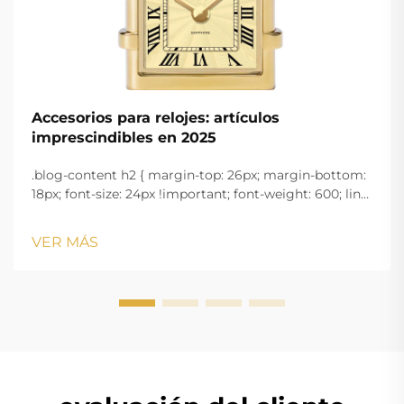
Accesorios para relojes: artículos
imprescindibles en 2025
.blog-content h2 { margin-top: 26px; margin-bottom:
18px; font-size: 24px !important; font-weight: 600; line-
height: normal; } .blog-content h3 { margin-top: 26px;
margin-bottom: 18px; font-size: 20px !important; font-
VER MÁS
w...