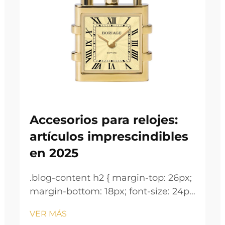
Accesorios para relojes:
artículos imprescindibles
en 2025
.blog-content h2 { margin-top: 26px;
margin-bottom: 18px; font-size: 24px
!important; font-weight: 600; line-
VER MÁS
height: normal; } .blog-content h3 {