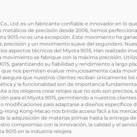
., Ltd. es un fabricante confiable e innovador en lo que
 metálicos de precisión desde 2006, hemos perfeccionad
iyota 9015 no es una excepción. Este movimiento ha gana
ez, precisión y un movimiento suave del segundero. Nu
os aspectos técnicos del Miyota 9015. Han realizado inve
movimiento se fabrique con la máxima precisión. Utili
015, garantizando su fiabilidad y rendimiento a largo pl
que nos permiten evaluar minuciosamente cada movimie
ad asegura que nuestros clientes reciban únicamente los m
ética y la funcionalidad son de importancia fundamental
a los relojeros crear relojes que no solo son precisos, 
n para el Miyota 9015, permitiendo a nuestros clientes a
 modificaciones para adaptarse a diseños específicos de 
g-Hong Kong-Macao nos brinda acceso fácil a los merca
de la adquisición de materias primas hasta la entrega d
ro compromiso con la innovación, la calidad y el servici
 9015 en la industria relojera.