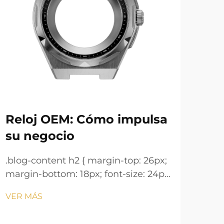
Reloj OEM: Cómo impulsa
¿P
su negocio
31
rel
.blog-content h2 { margin-top: 26px;
margin-bottom: 18px; font-size: 24px
.blo
!important; font-weight: 600; line-
marg
VER MÁS
height: normal; } .blog-content h3 {
!imp
VER
margin-top: 26px; margin-bottom:
heig