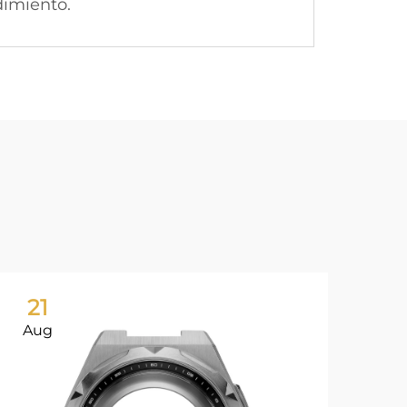
dimiento.
21
2
Aug
Au