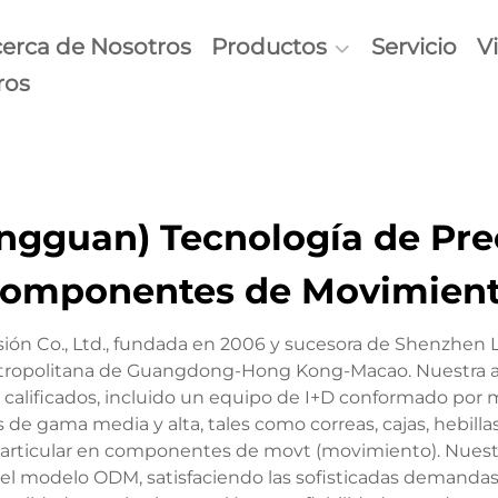
erca de Nosotros
Productos
Servicio
V
ros
gguan) Tecnología de Prec
omponentes de Movimien
ión Co., Ltd., fundada en 2006 y sucesora de Shenzhen 
tropolitana de Guangdong-Hong Kong-Macao. Nuestra a
alificados, incluido un equipo de I+D conformado por m
e gama media y alta, tales como correas, cajas, hebillas, 
particular en componentes de movt (movimiento). Nuestra
jo el modelo ODM, satisfaciendo las sofisticadas demand