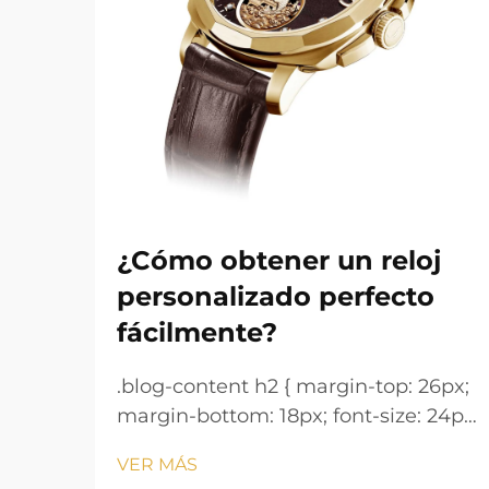
¿Cómo obtener un reloj
personalizado perfecto
fácilmente?
.blog-content h2 { margin-top: 26px;
margin-bottom: 18px; font-size: 24px
!important; font-weight: 600; line-
VER MÁS
height: normal; } .blog-content h3 {