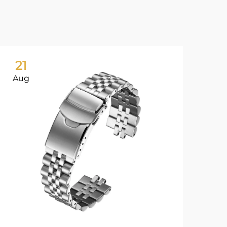
21
2
Aug
Au