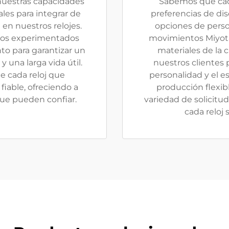
nuestras capacidades
Sabemos que cada
les para integrar de
preferencias de dis
en nuestros relojes.
opciones de perso
icos experimentados
movimientos Miyota.
o para garantizar un
materiales de la
 una larga vida útil.
nuestros clientes p
e cada reloj que
personalidad y el e
fiable, ofreciendo a
producción flexi
que pueden confiar.
variedad de solicitu
cada reloj