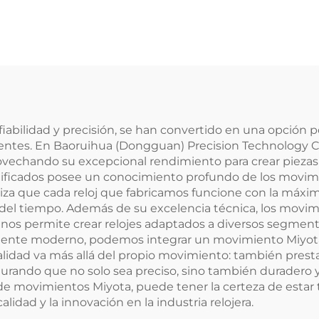
abilidad y precisión, se han convertido en una opción po
lientes. En Baoruihua (Dongguan) Precision Technology Co
ovechando su excepcional rendimiento para crear piezas
lificados posee un conocimiento profundo de los movimie
iza que cada reloj que fabricamos funcione con la máxim
ón del tiempo. Además de su excelencia técnica, los mov
 nos permite crear relojes adaptados a diversos segment
eligente moderno, podemos integrar un movimiento Miyota
lidad va más allá del propio movimiento: también pres
egurando que no solo sea preciso, sino también duradero y
 de movimientos Miyota, puede tener la certeza de esta
lidad y la innovación en la industria relojera.