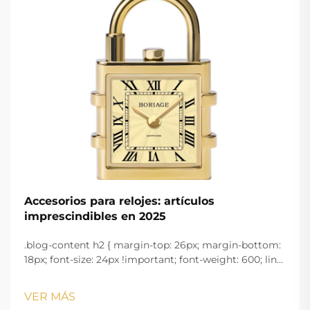
Accesorios para relojes: artículos
imprescindibles en 2025
.blog-content h2 { margin-top: 26px; margin-bottom:
18px; font-size: 24px !important; font-weight: 600; line-
height: normal; } .blog-content h3 { margin-top: 26px;
margin-bottom: 18px; font-size: 20px !important; font-
VER MÁS
w...