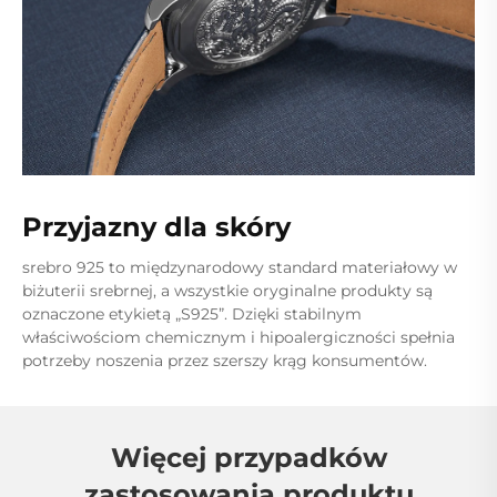
Przyjazny dla skóry
srebro 925 to międzynarodowy standard materiałowy w
biżuterii srebrnej, a wszystkie oryginalne produkty są
oznaczone etykietą „S925”. Dzięki stabilnym
właściwościom chemicznym i hipoalergiczności spełnia
potrzeby noszenia przez szerszy krąg konsumentów.
Więcej przypadków
zastosowania produktu