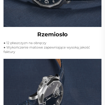
Rzemiosło
● 12 płaszczyzn na obręczy
● Wykończenie matowe zapewniające wysoką jakość
faktury