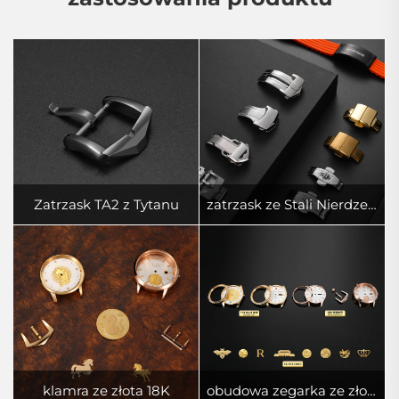
Zatrzask TA2 z Tytanu
zatrzask ze Stali Nierdzewnej 316L
klamra ze złota 18K
obudowa zegarka ze złota 18K