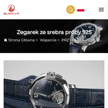
PL
Zegarek ze srebra próby 925
Strona Główna
>
Wsparcie
>
PRZYPADEK PRODUKTU