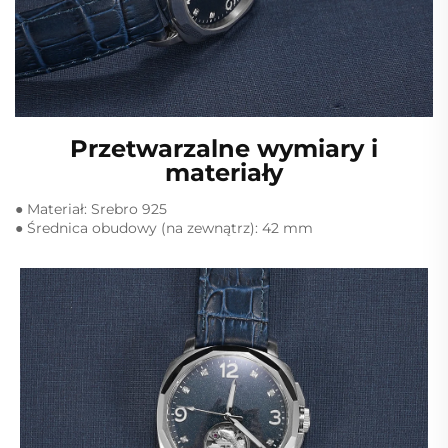
Przetwarzalne wymiary i
materiały
● Materiał: Srebro 925
● Średnica obudowy (na zewnątrz): 42 mm