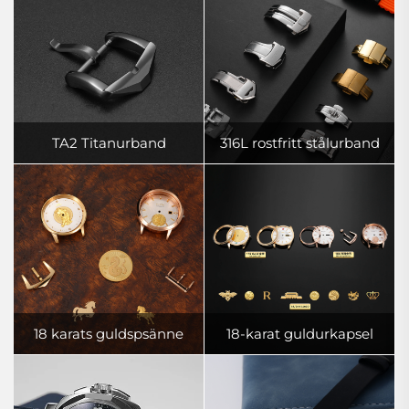
TA2 Titanurband
316L rostfritt stålurband
18 karats guldspsänne
18-karat guldurkapsel