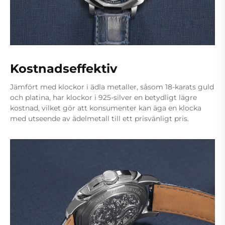
Kostnadseffektiv
Jämfört med klockor i ädla metaller, såsom 18-karats guld
och platina, har klockor i 925-silver en betydligt lägre
kostnad, vilket gör att konsumenter kan äga en klocka
med utseende av ädelmetall till ett prisvänligt pris.