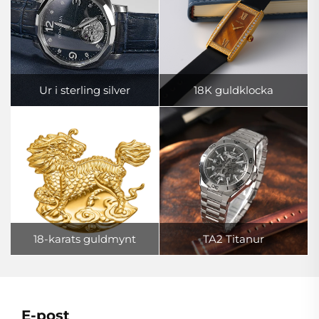
Ur i sterling silver
18K guldklocka
18-karats guldmynt
TA2 Titanur
E-post