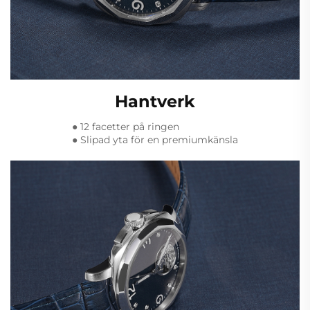
Hantverk
● 12 facetter på ringen
● Slipad yta för en premiumkänsla