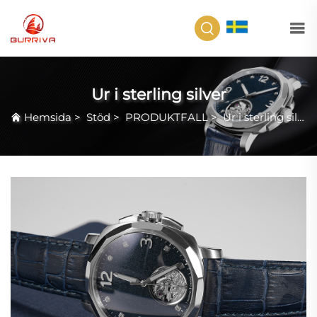
SV
Ur i sterling silver
Hemsida
>
Stöd
>
PRODUKTFALL
>
Ur i sterling silver