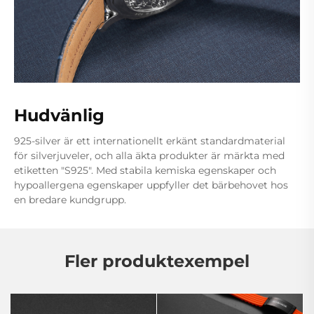
Hudvänlig
925-silver är ett internationellt erkänt standardmaterial
för silverjuveler, och alla äkta produkter är märkta med
etiketten "S925". Med stabila kemiska egenskaper och
hypoallergena egenskaper uppfyller det bärbehovet hos
en bredare kundgrupp.
Fler produktexempel