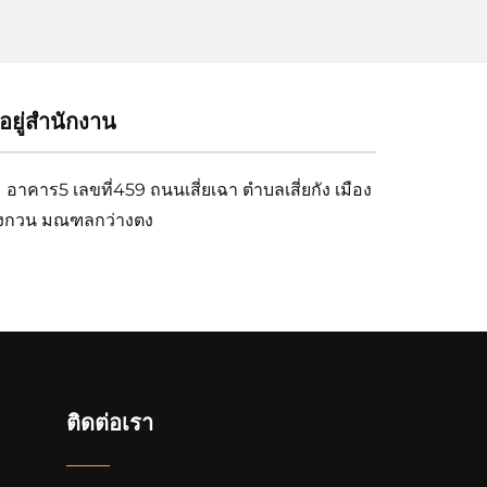
ี่อยู่สำนักงาน
อาคาร5 เลขที่459 ถนนเสี่ยเฉา ตำบลเสี่ยกัง เมือง
งกวน มณฑลกว่างตง
ติดต่อเรา