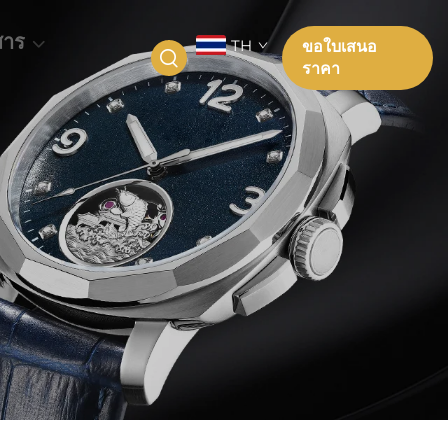
สาร
TH
ขอใบเสนอ
ราคา