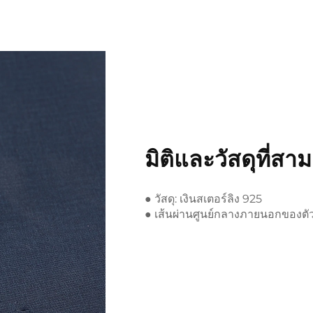
มิติและวัสดุที่ส
● วัสดุ: เงินสเตอร์ลิง 925
● เส้นผ่านศูนย์กลางภายนอกของตัว