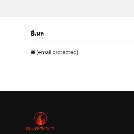
อีเมล
[email protected]