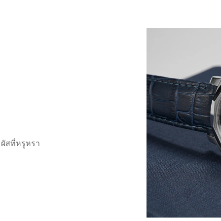
ผัสที่หรูหรา