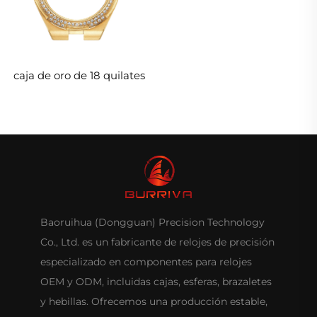
caja de oro de 18 quilates
Baoruihua (Dongguan) Precision Technology
Co., Ltd. es un fabricante de relojes de precisión
especializado en componentes para relojes
OEM y ODM, incluidas cajas, esferas, brazaletes
y hebillas. Ofrecemos una producción estable,