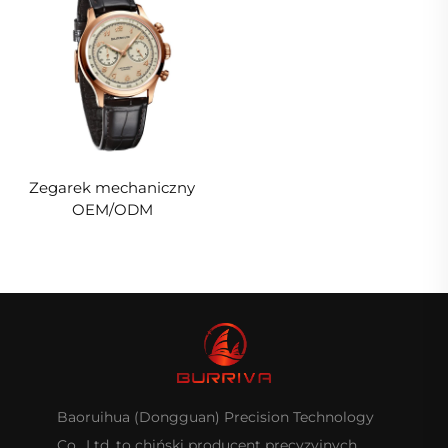
Zegarek mechaniczny
OEM/ODM
Baoruihua (Dongguan) Precision Technology
Co., Ltd. to chiński producent precyzyjnych