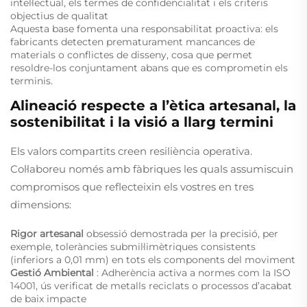
intel·lectual, els termes de confidencialitat i els criteris
objectius de qualitat
Aquesta base fomenta una responsabilitat proactiva: els
fabricants detecten prematurament mancances de
materials o conflictes de disseny, cosa que permet
resoldre-los conjuntament abans que es comprometin els
terminis.
Alineació respecte a l’ètica artesanal, la
sostenibilitat i la visió a llarg termini
Els valors compartits creen resiliència operativa.
Col·laboreu només amb fàbriques les quals assumiscuin
compromisos que reflecteixin els vostres en tres
dimensions:
Rigor artesanal
obsessió demostrada per la precisió, per
exemple, toleràncies submil·limètriques consistents
(inferiors a 0,01 mm) en tots els components del moviment
Gestió Ambiental
: Adherència activa a normes com la ISO
14001, ús verificat de metalls reciclats o processos d’acabat
de baix impacte