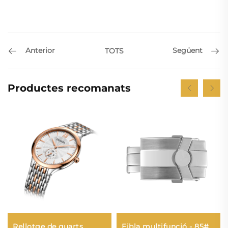
Anterior
Següent
TOTS
Productes recomanats
Rellotge de quarts
Fibla multifunció - 85#