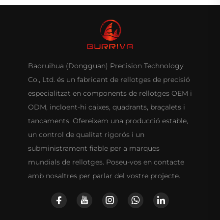
Baoruihua (Dongguan) Precision Technology
Co., Ltd. és un fabricant de rellotges de precisió
especialitzat en components de rellotges OEM i
ODM, incloent-hi caixes, quadrants, braçalets i
tancaments. Ofereixem una producció estable,
un control de qualitat rigorós i un
subministrament fiable per a marques
mundials de rellotges. Poseu-vos en contacte
amb nosaltres per parlar del vostre projecte.