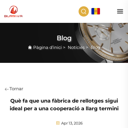
CA
Blog
Pàgina d’inici
>
Notícies
>
Blog
Tornar
Què fa que una fàbrica de rellotges sigui
ideal per a una cooperació a llarg termini
Apr 13, 2026