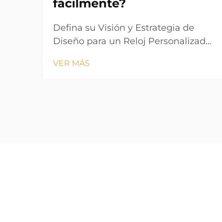
fácilmente?
Defina su Visión y Estrategia de
Diseño para un Reloj Personalizado.
Crear un reloj personalizado
VER MÁS
atractivo comienza con una visión
claramente definida que alinee sus
objetivos estéticos con los requisitos
funcionales. Ya sea que esté
creando mercancía con marca o un
accesorio personalizado...