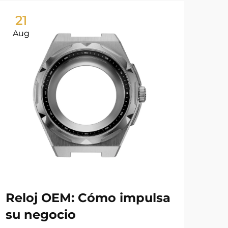
21
0
Aug
Ju
Reloj OEM: Cómo impulsa
Pu
su negocio
Ma