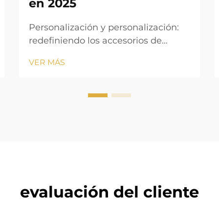
en 2025
Personalización y personalización:
redefiniendo los accesorios de
relojes en 2025 La demanda de los
VER MÁS
consumidores de esferas, correas y
grabados personalizables Las
personas de hoy realmente quieren
mostrar su personalidad a través de
los relojes en estos días. Las cosas
personalizadas están explotando en
p...
evaluación del cliente