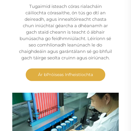
Tugaimid isteach córas rialacháin
cáilíochta córasaithe, ón tús go dtí an
deireadh, agus innealtóireacht chasta
chun iniúchtaí géarcha a dhéanamh ar
gach staid cheann is teacht ó ábhair
bunúsacha go feidhmniúlacht. Léiríonn sé
seo comhlíonadh leanúnach le do
chaighdeáin agus garántálann sé go bhfuil
gach táirge seolta cruinn agus oiriúnach.
Ár bPróiseas Infheistíochta