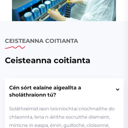
CEISTEANNA COITIANTA
Ceisteanna coitianta
Cén sórt ealaíne aigeallta a 
sholáthraíonn tú?
Soláthraímid raon teicníochtaí críochnaithe do
chlaonnta, lena n-áirithe socruithe diamaint,
minicne in easpa, éinín, guilloché, cloisonné,