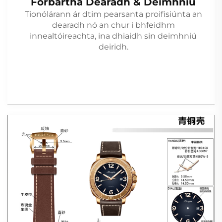
Forbartha Dearadh & Deimhniú
Tionólárann ár dtim pearsanta proifisiúnta an
dearadh nó an chur i bhfeidhm
innealtóireachta, ina dhiaidh sin deimhniú
deiridh.