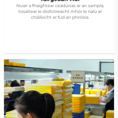
Nuair a fhaightear ceadúnas ar an sampla,
tosaítear le díoltóireacht mhór le rialú ar
cháilíocht ar fud an phróisis.