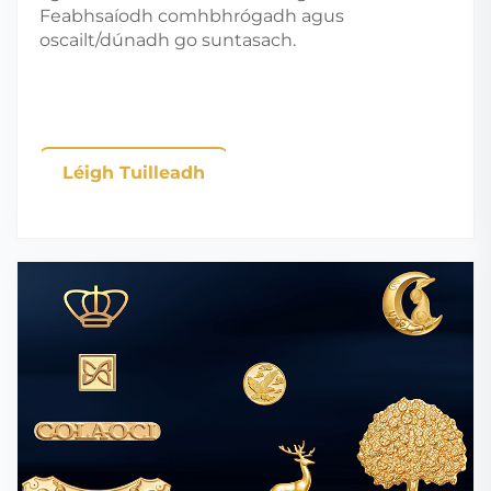
Feabhsaíodh comhbhrógadh agus
oscailt/dúnadh go suntasach.
Léigh Tuilleadh