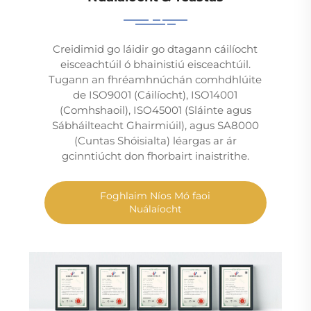
Creidimid go láidir go dtagann cáilíocht
eisceachtúil ó bhainistiú eisceachtúil.
Tugann an fhréamhnúchán comhdhlúite
de ISO9001 (Cáilíocht), ISO14001
(Comhshaoil), ISO45001 (Sláinte agus
Sábháilteacht Ghairmiúil), agus SA8000
(Cuntas Shóisialta) léargas ar ár
gcinntiúcht don fhorbairt inaistrithe.
Foghlaim Níos Mó faoi
Nuálaíocht