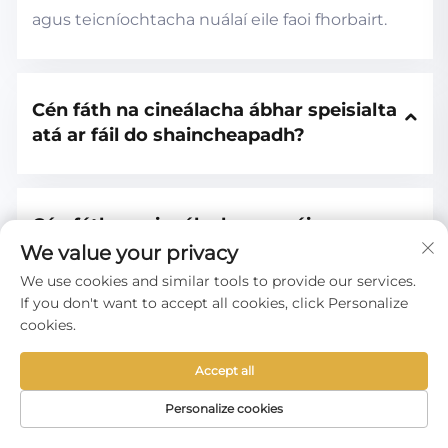
agus teicníochtacha nuálaí eile faoi fhorbairt.
Cén fáth na cineálacha ábhar speisialta 
atá ar fáil do shaincheapadh?
Cén fáth na cineálacha cnapáin 
uaireadóirí a thairgeann sibh?
We value your privacy
We use cookies and similar tools to provide our services.
If you don't want to accept all cookies, click Personalize
cookies.
Cad é an chainníocht íosta ordú (MOQ)?
Accept all
Personalize cookies
RÍOMHPHOST
TEILEAFÓN
LEATHANACH
Cén fáth an t-am tóir táirgeachta?
TÁIRGE
BAILE