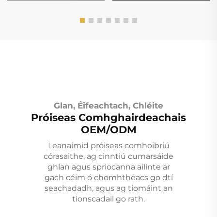
Glan, Éifeachtach, Chléite
Próiseas Comhghairdeachais
OEM/ODM
Leanaimid próiseas comhoibriú
córasaithe, ag cinntiú cumarsáide
ghlan agus spriocanna ailínte ar
gach céim ó chomhthéacs go dtí
seachadadh, agus ag tiomáint an
tionscadail go rath.