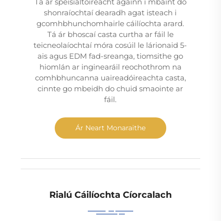
Tá ár speisialtóireacht againn i mbaint do
shonraíochtaí dearadh agat isteach i
gcomhbhunchomhairle cáilíochta arard.
Tá ár bhoscaí casta curtha ar fáil le
teicneolaíochtaí móra cosúil le lárionaid 5-
ais agus EDM fad-sreanga, tiomsithe go
hiomlán ar inginearáil reochothrom na
comhbhuncanna uaireadóireachta casta,
cinnte go mbeidh do chuid smaointe ar
fáil.
Ár Neart Monaraithe
Rialú Cáilíochta Cíorcalach