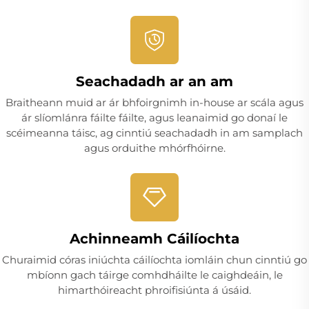
Seachadadh ar an am
Braitheann muid ar ár bhfoirgnimh in-house ar scála agus
ár slíomlánra fáilte fáilte, agus leanaimid go donaí le
scéimeanna táisc, ag cinntiú seachadadh in am samplach
agus orduithe mhórfhóirne.
Achinneamh Cáilíochta
Churaimid córas iniúchta cáilíochta iomláin chun cinntiú go
mbíonn gach táirge comhdháilte le caighdeáin, le
himarthóireacht phroifisiúnta á úsáid.