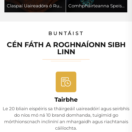
Claspaí Uaireadóra ó Rudaí Airgid
Comhpháirteanna Speisialta Mháinléara
BUNTÁIST
CÉN FÁTH A ROGHNAÍONN SIBH
LINN
Tairbhe
Le 20 bliain eispéiris sa tháirgeáil uaireadóirí agus seirbhís
do níos mó ná 10 brand domhanda, tuigimid go
mórthionscnach incliníní an mhargaidh agus riachtanais
cáilíochta.