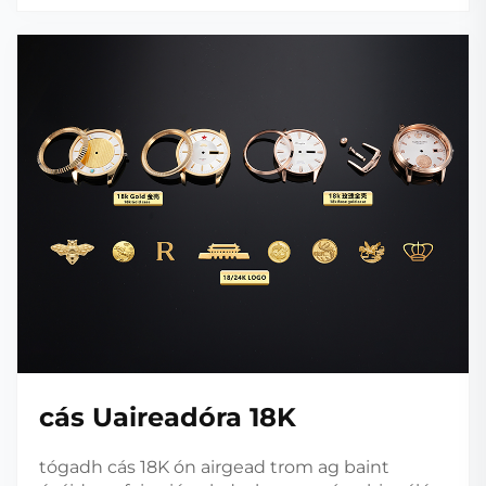
cás Uaireadóra 18K
tógadh cás 18K ón airgead trom ag baint