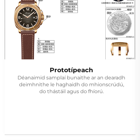
Prototípeach
Déanaimid samplaí bunaithe ar an dearadh
deimhnithe le haghaidh do mhionscrúdú,
do thástáil agus do fhíorú.