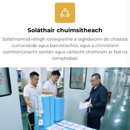
Soláthair chuimsitheach
Soláthraímid réitigh iontegraithe a laghdaíonn do chostais
cumarsáide agus bainistíochta, agus a chinntíonn
comhoiriúnacht iomlán agus cáilíocht chothrom ar fad na
comphobail.