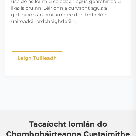
úsáide as foirmiú soladach agus géarchineálú
il-axis cruinn. Léiríonn a curvacht agus a
ghlanradh an croí amharc den bhfoclóir
uaireadóir ardchaighdeáin.
Léigh Tuilleadh
Tacaíocht Iomlán do
Chomhpháirteanna Custaimithe