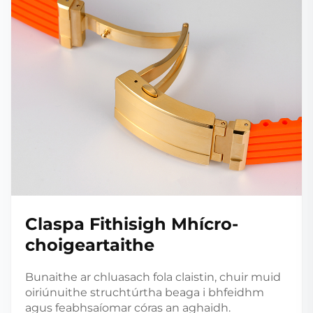
Claspa Fithisigh Mhícro-
choigeartaithe
Bunaithe ar chluasach fola claistin, chuir muid
oiriúnuithe struchtúrtha beaga i bhfeidhm
agus feabhsaíomar córas an aghaidh.