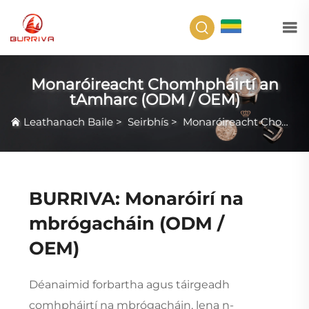
GA
Monaróireacht Chomhpháirtí an
tAmharc (ODM / OEM)
Leathanach Baile
>
Seirbhís
>
Monaróireacht Chomhpháirtí an tAmharc (ODM / OEM)
BURRIVA: Monaróirí na
mbrógacháin (ODM /
OEM)
Déanaimid forbartha agus táirgeadh
comhpháirtí na mbrógacháin, lena n-