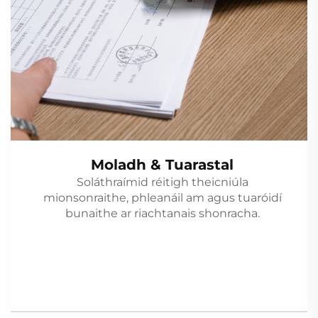
Moladh & Tuarastal
Soláthraímid réitigh theicniúla
mionsonraithe, phleanáil am agus tuaróidí
bunaithe ar riachtanais shonracha.