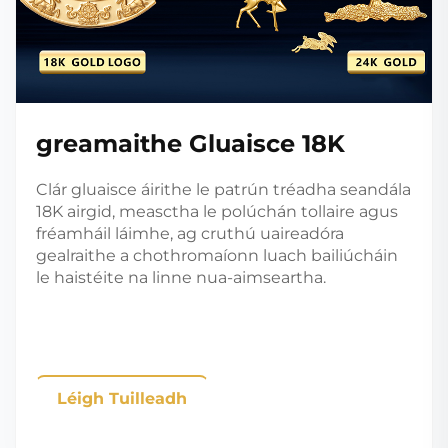
greamaithe Gluaisce 18K
Clár gluaisce áirithe le patrún tréadha seandála
18K airgid, measctha le polúchán tollaire agus
fréamháil láimhe, ag cruthú uaireadóra
gealraithe a chothromaíonn luach bailiúcháin
le haistéite na linne nua-aimseartha.
Léigh Tuilleadh