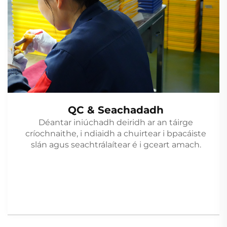
QC & Seachadadh
Déantar iniúchadh deiridh ar an táirge
críochnaithe, i ndiaidh a chuirtear i bpacáiste
slán agus seachtrálaítear é i gceart amach.