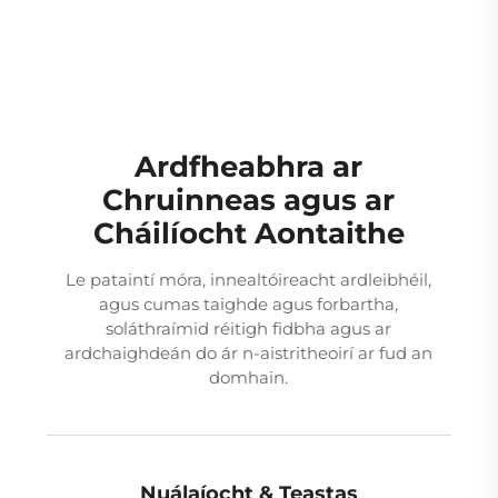
Ardfheabhra ar
Chruinneas agus ar
Cháilíocht Aontaithe
Le pataintí móra, innealtóireacht ardleibhéil,
agus cumas taighde agus forbartha,
soláthraímid réitigh fidbha agus ar
ardchaighdeán do ár n-aistritheoirí ar fud an
domhain.
Nuálaíocht & Teastas