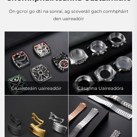
Ón gcroí go dtí na sonraí, ag scoveráil gach comhpháirt
den uaireadóir
Gluaisteáin uaireadóir
Cásanna Uaireadóra