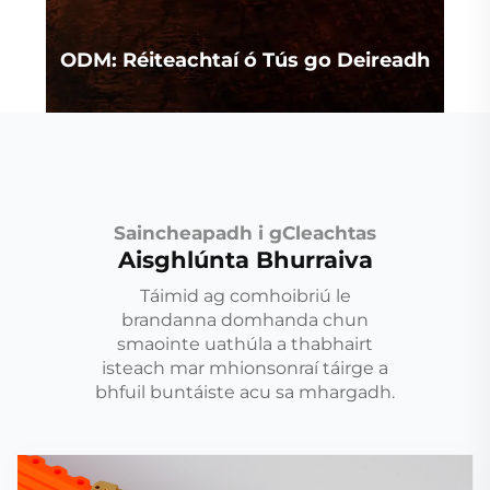
ODM: Réiteachtaí ó Tús go Deireadh
Saincheapadh i gCleachtas
Aisghlúnta Bhurraiva
Táimid ag comhoibriú le
brandanna domhanda chun
smaointe uathúla a thabhairt
isteach mar mhionsonraí táirge a
bhfuil buntáiste acu sa mhargadh.