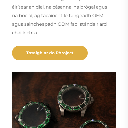
áirítear an dial, na cásanna, na brógaí agus
na boclaí, ag tacaíocht le táirgeadh OEM
agus saincheapadh ODM faoi stándair ard
cháilíochta.
Tosaigh ar do Phroject