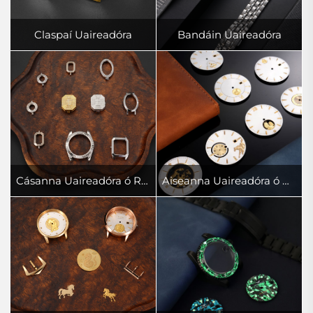
Claspaí Uaireadóra
Bandáin Uaireadóra
Cásanna Uaireadóra ó Rudaí Airgid
Aiseanna Uaireadóra ó Rudaí Airgid