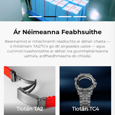
Ár Néimeanna Feabhsuithe
Beannaimid ar mhachnamh réadíochta ar ábhair chasta —
ó thitáiniam TA2/TC4 go dtí airgeadais uaisle — agus
cuirimid nuashonraithe ar ábhair ina gcomhpháirteanna
uathúla, ardfheidhmeacha do chlúdaí.
Tiotán TA2
Tiotán TC4