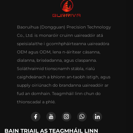
Baoruihua (Dongguan) Precision Technology
Co., Ltd. is monaróir cruinn uaireadóir atá
speisialaithe i gcomhpháirteanna uaireadóra
OEM agus ODM, lena n-áirítear cásanna,
dialanna, briséadanna, agus claspanna.
Soláthraímid tionscnamh stábla, rialú
caighdeánach a bhíonn an-taobh istigh, agus
supply oiriúnach do brandanna uaireadóir ar
fud an domhain. Teagmháil linn chun do
thionscadal a phlé.
BAIN TRIAIL AS TEAGMHÁIL LINN