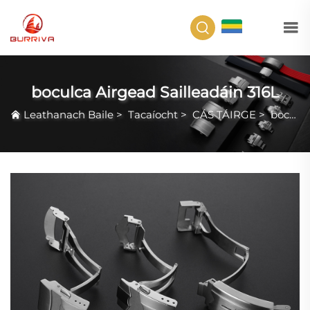
GA
boculca Airgead Sailleadáin 316L
Leathanach Baile
>
Tacaíocht
>
CÁS TÁIRGE
>
boculca Airgead Sailleadáin 316L