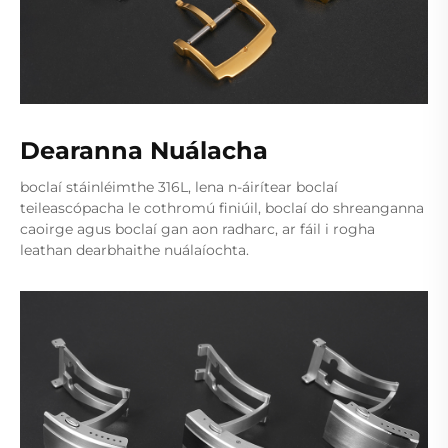
Dearanna Nuálacha
boclaí stáinléimthe 316L, lena n-áirítear boclaí
teileascópacha le cothromú finiúil, boclaí do shreanganna
caoirge agus boclaí gan aon radharc, ar fáil i rogha
leathan dearbhaithe nuálaíochta.