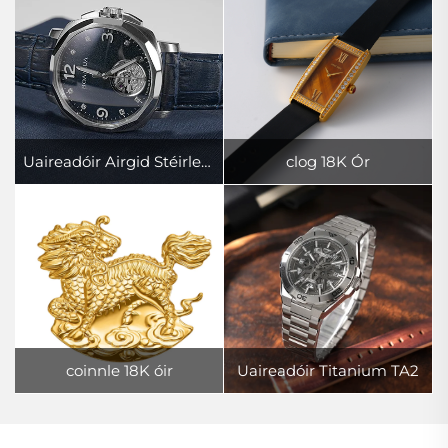
Uaireadóir Airgid Stéirleach
clog 18K Ór
coinnle 18K óir
Uaireadóir Titanium TA2