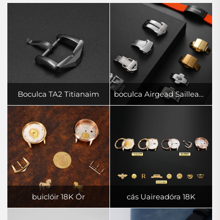
Boculca TA2 Titianaim
boculca Airgead Sailleadáin 316L
buiclóir 18K Ór
cás Uaireadóra 18K