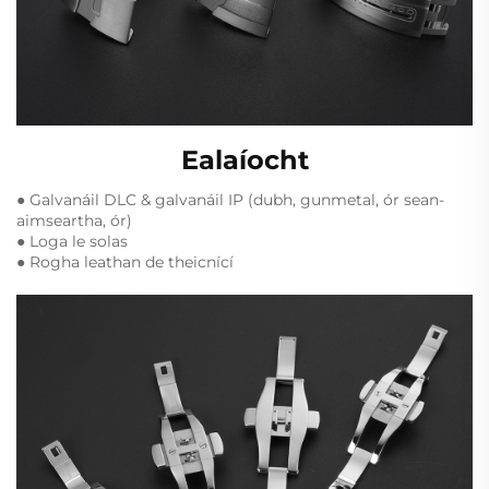
Ealaíocht
● Galvanáil DLC & galvanáil IP (dubh, gunmetal, ór sean-
aimseartha, ór)
● Loga le solas
● Rogha leathan de theicnící