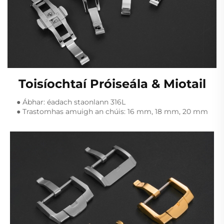
Toisíochtaí Próiseála & Miotail
● Ábhar: éadach staonlann 316L
● Trastomhas amuigh an chúis: 16 mm, 18 mm, 20 mm