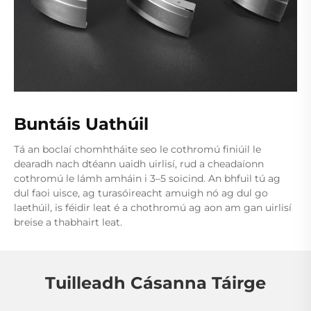
Buntáis Uathúil
Tá an boclaí chomhtháite seo le cothromú finiúil le
dearadh nach dtéann uaidh uirlisí, rud a cheadaíonn
cothromú le lámh amháin i 3–5 soicind. An bhfuil tú ag
dul faoi uisce, ag turasóireacht amuigh nó ag dul go
laethúil, is féidir leat é a chothromú ag aon am gan uirlisí
breise a thabhairt leat.
Tuilleadh Cásanna Táirge