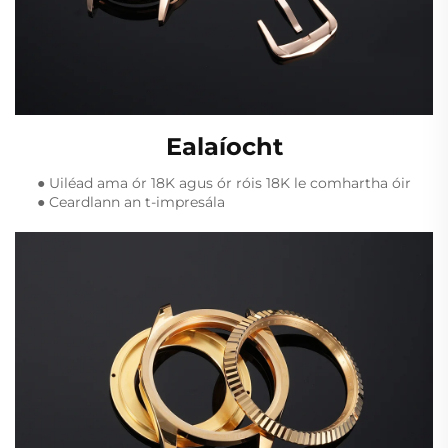
Ealaíocht
● Uiléad ama ór 18K agus ór róis 18K le comhartha óir
● Ceardlann an t-impresála