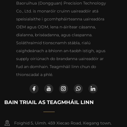
Baoruihua (Dongguan) Precision Technology
Co., Ltd. is monaróir cruinn uaireadóir atá
speisialaithe i gcomhpháirteanna uaireadóra
OEM agus ODM, lena n-áirítear cásanna,
dialanna, briséadanna, agus claspanna.
Soláthraímid tionscnamh stábla, rialú
caighdeánach a bhíonn an-taobh istigh, agus
supply oiriúnach do brandanna uaireadóir ar
fud an domhain. Teagmháil linn chun do
thionscadal a phlé.
BAIN TRIAIL AS TEAGMHÁIL LINN
Foighid 5, Uimh. 459 Xiecao Road, Xiegang town,