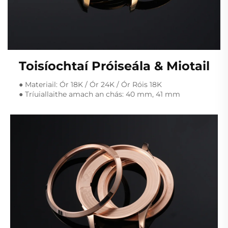
Toisíochtaí Próiseála & Miotail
● Materiail: Ór 18K / Ór 24K / Ór Róis 18K
● Tríuiallaithe amach an chás: 40 mm, 41 mm