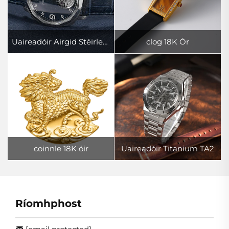
Uaireadóir Airgid Stéirleach
clog 18K Ór
coinnle 18K óir
Uaireadóir Titanium TA2
Ríomhphost