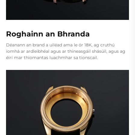
Roghainn an Bhranda
Déanann an brand a uiléad ama le ór 18K, ag cruthú
íomhá ar ardleibhéal agus ar thineasgáil shásúil, agus ag
éirí mar thiomantas luachmhar sa tionscail.