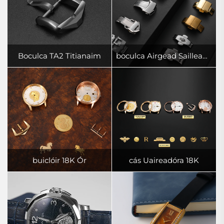
Boculca TA2 Titianaim
boculca Airgead Sailleadáin 316L
buiclóir 18K Ór
cás Uaireadóra 18K