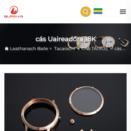
GA
cás Uaireadóra 18K
Leathanach Baile
>
Tacaíocht
>
CÁS TÁIRGE
>
cás Uaireadóra 18K