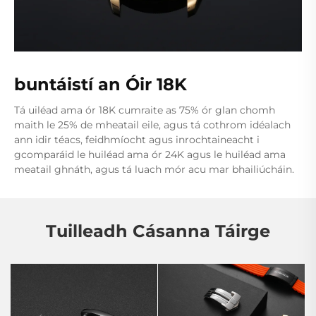
buntáistí an Óir 18K
Tá uiléad ama ór 18K cumraite as 75% ór glan chomh
maith le 25% de mheatail eile, agus tá cothrom idéalach
ann idir téacs, feidhmíocht agus inrochtaineacht i
gcomparáid le huiléad ama ór 24K agus le huiléad ama
meatail ghnáth, agus tá luach mór acu mar bhailiúcháin.
Tuilleadh Cásanna Táirge