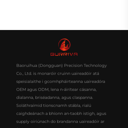
Baoruihua (Dongguan) Precision Technology
Co., Ltd. is monaróir cruinn uaireadóir atá
speisialaithe i gcomhpháirteanna uaireadóra
OEM agus ODM, lena n-áirítear cásanna,
dialanna, briséadanna, agus claspanna.
Soláthraímid tionscnamh stábla, rialú
caighdeánach a bhíonn an-taobh istigh, agus
supply oiriúnach do brandanna uaireadóir ar