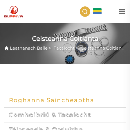
GA
Ceisteanna Coitianta
Leathanach Baile
>
Tacaíocht
>
Ceisteanna Coitianta
Roghanna Saincheaptha
Comhoibriú & Tacaíocht
Táirgeadh & Orduithe