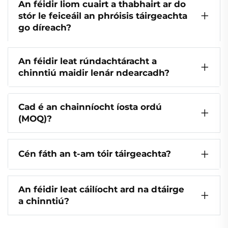
An féidir liom cuairt a thabhairt ar do
stór le feiceáil an phróisis táirgeachta
go díreach?
An féidir leat rúndachtáracht a
chinntiú maidir lenár ndearcadh?
Cad é an chainníocht íosta ordú
(MOQ)?
Cén fáth an t-am tóir táirgeachta?
An féidir leat cáilíocht ard na dtáirge
a chinntiú?