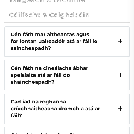
Cáilíocht & Caighdeáin
Cén fáth mar aitheantas agus
forlíontan uaireadóir atá ar fáil le
saincheapadh?
Cén fáth na cineálacha ábhar
speisialta atá ar fáil do
shaincheapadh?
Cad iad na roghanna
críochnaitheacha dromchla atá ar
fáil?