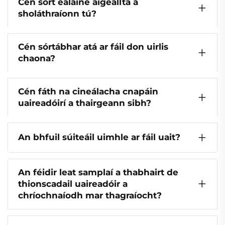
Cén sórt ealaíne aigeallta a
sholáthraíonn tú?
Cén sórtábhar atá ar fáil don uirlis
chaona?
Cén fáth na cineálacha cnapáin
uaireadóirí a thairgeann sibh?
An bhfuil súiteáil uimhle ar fáil uait?
An féidir leat samplaí a thabhairt de
thionscadail uaireadóir a
chríochnaíodh mar thagraíocht?